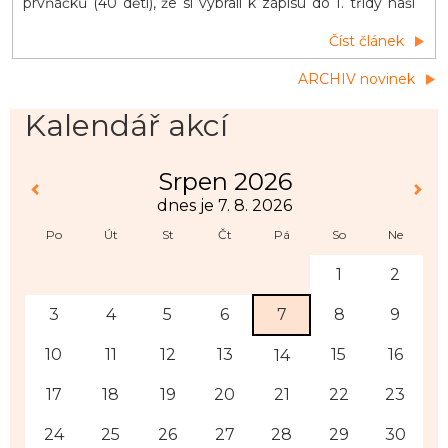
prvňáčků (40 dětí), že si vybrali k zápisu do 1. třídy naši
školu. Příští školní rok se u nás otevřou dvě první
Číst článek
třídy. První schůzka rodičů budoucích prvňáčků
proběhne během měsíce června. Třídní učitelky zašlou
ARCHIV novinek
během druhé poloviny května rodičům e-maily s
term&iacut
Kalendář akcí
Srpen 2026
dnes je 7. 8. 2026
Po
Út
St
Čt
Pá
So
Ne
1
2
3
4
5
6
7
8
9
10
11
12
13
15
16
14
17
18
19
20
21
22
23
24
25
26
27
28
29
30