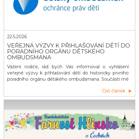
22.5.2026
VEŘEJNÁ VÝZVY K PŘIHLAŠOVÁNÍ DĚTÍ DO
PORADNÍHO ORGÁNU DĚTSKÉHO
OMBUDSMANA
Vážení rodiče, rád bych Vás informoval o vyhlášení
veřejné výzvy k přihlašování dětí do historicky prvního
poradního orgánu dětského ombudsmana. Součástí mé
činnosti dětského ombudsmana je i spolupráce s
Číst článek
poradním orgánem složeným z dětí (dětským poradním
týmem). Naším cílem je, aby byl co nejrozmanitější a
zahrnoval také děti z různ&yac