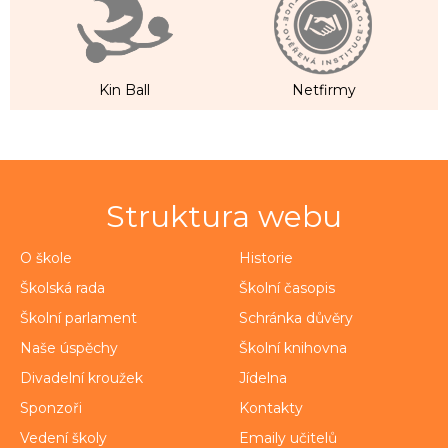
Kin Ball
Netfirmy
Struktura webu
O škole
Historie
Školská rada
Školní časopis
Školní parlament
Schránka důvěry
Naše úspěchy
Školní knihovna
Divadelní kroužek
Jídelna
Sponzoři
Kontakty
Vedení školy
Emaily učitelů