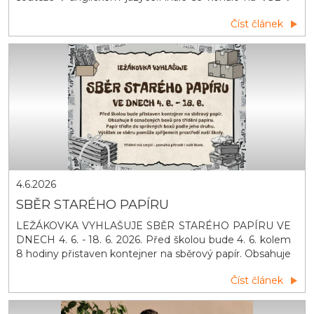
Praze za účasti nejlepších z každého regionu naší
Číst článek
republiky. Radim si poradil skvěle se svým tématem
Street Life a obsadil druhé místo. Patří mu obrovské
díky za reprezentace našeho okresu, regionu a hlavně
naš&iacut
4.6.2026
SBĚR STARÉHO PAPÍRU
LEŽÁKOVKA VYHLAŠUJE SBĚR STARÉHO PAPÍRU VE
DNECH 4. 6. - 18. 6. 2026. Před školou bude 4. 6. kolem
8 hodiny přistaven kontejner na sběrový papír. Obsahuje
8 označených boxů pro třídění papíru. Papír třiďte do
Číst článek
správných boxů podle jeho druhu. Výtěžek ze sběru
pomůže zpříjemnit prostředí naší školy. Třídění má
smysl – pomáhá přírodě i naší škole. D