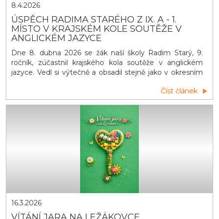
8.4.2026
ÚSPĚCH RADIMA STARÉHO Z IX. A - 1.
MÍSTO V KRAJSKÉM KOLE SOUTĚŽE V
ANGLICKÉM JAZYCE
Dne 8. dubna 2026 se žák naší školy Radim Starý, 9.
ročník, zúčastnil krajského kola soutěže v anglickém
jazyce. Vedl si výtečně a obsadil stejně jako v okresním
kole PRVNÍ MÍSTO a postupuje do celostátního kola v
Číst článek
Praze. Patří mu veliké díky s přáním dalších úspěchů.
16.3.2026
VÍTÁNÍ JARA NA LEŽÁKOVCE