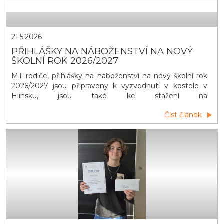
21.5.2026
PŘIHLÁŠKY NA NÁBOŽENSTVÍ NA NOVÝ
ŠKOLNÍ ROK 2026/2027
Milí rodiče, přihlášky na náboženství na nový školní rok
2026/2027 jsou připraveny k vyzvednutí v kostele v
Hlinsku, jsou také ke stažení na
webu farnosthlinsko.cz. Vyplněné přihlášky odevzdejte,
Číst článek
prosíme, na faru v Hlinsku do 14. června 2026. Podle
odevzdaných přihlášek budou vytvořeny skupiny a
rozvrh výuky náboženství. Výuky náboženství v Hlinsku
se mohou účastnit žáci ze všec