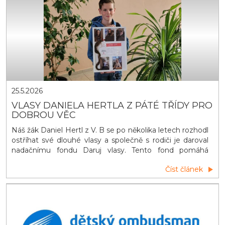
25.5.2026
VLASY DANIELA HERTLA Z PÁTÉ TŘÍDY PRO
DOBROU VĚC
Náš žák Daniel Hertl z V. B se po několika letech rozhodl
ostříhat své dlouhé vlasy a společně s rodiči je daroval
nadačnímu fondu Daruj vlasy. Tento fond pomáhá
dětem i dospělým, kteří kvůli léčbě nebo onemocnění o
Číst článek
vlasy přišli. Z darovaných vlasů vznikají paruky, které
mohou lidem v těžkém období alespoň trochu vrátit
radost a větší sebejistotu. I takové gesto může mít pro
někoho velký v&yacu