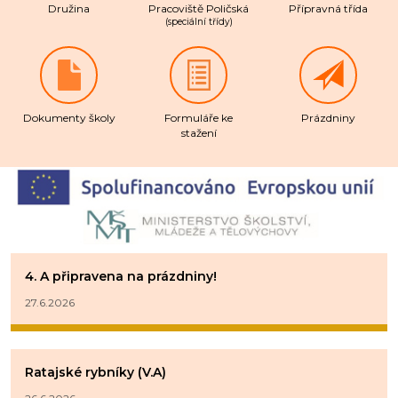
Družina
Pracoviště Poličská
Přípravná třída
(speciální třídy)
Dokumenty školy
Formuláře ke
Prázdniny
stažení
4. A připravena na prázdniny!
27.6.2026
Ratajské rybníky (V.A)