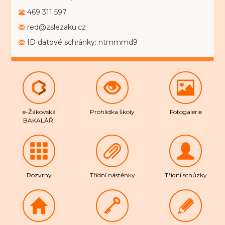
469 311 597
red@zslezaku.cz
ID datové schránky: ntmmmd9
e-Žákovská
Prohlídka školy
Fotogalerie
BAKALÁŘi
Rozvrhy
Třídní nástěnky
Třídní schůzky