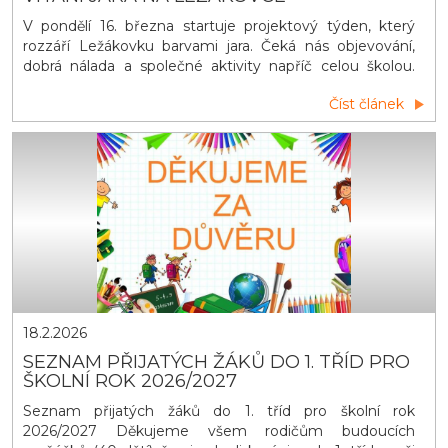
V pondělí 16. března startuje projektový týden, který
rozzáří Ležákovku barvami jara. Čeká nás objevování,
dobrá nálada a společné aktivity napříč celou školou.
Děti mohou přijít v zeleném oblečení, připravit si
Číst článek
zelenou svačinku, vyzdobit třídu do zelena. Každá třída
získá svůj symbolický jarní klíč, který se objeví na dveřích
učebny. Není to obyčejn&yacu
18.2.2026
SEZNAM PŘIJATÝCH ŽÁKŮ DO 1. TŘÍD PRO
ŠKOLNÍ ROK 2026/2027
Seznam přijatých žáků do 1. tříd pro školní rok
2026/2027 Děkujeme všem rodičům budoucích