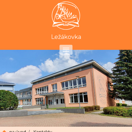
Ležákovka
Toggle
navigation