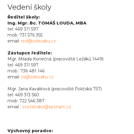
Vedení školy
Ředitel školy:
Ing. Mgr. Bc. TOMÁŠ LOUDA, MBA
tel: 469 311 597
mob: 731 576 355
email:
red@zslezaku.cz
Zástupce ředitele:
Mgr. Milada Konečná (pracoviště Ležáků 1449)
tel: 469 311 597
mob.: 736 481 146
email:
zs@zslezaku.cz
Mgr. Jana Kavalírová (pracoviště Poličská 757)
tel: 469 313 560
mob: 722 546 387
email :
zvs.hlinsko@seznam.cz
Výchovný poradce: