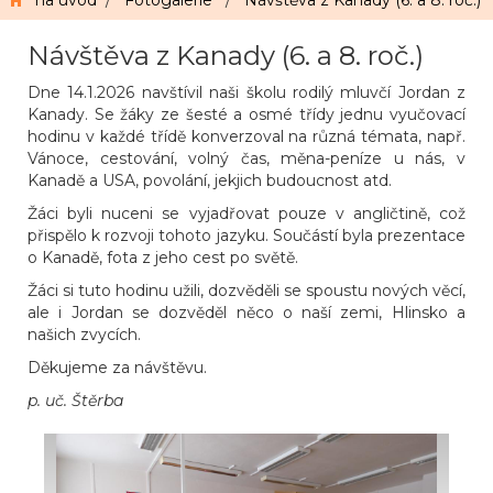
na úvod
/
Fotogalerie
/
Návštěva z Kanady (6. a 8. roč.)
Návštěva z Kanady (6. a 8. roč.)
Dne 14.1.2026 navštívil naši školu rodilý mluvčí Jordan z
Kanady. Se žáky ze šesté a osmé třídy jednu vyučovací
hodinu v každé třídě konverzoval na různá témata, např.
Vánoce, cestování, volný čas, měna-peníze u nás, v
Kanadě a USA, povolání, jekjich budoucnost atd.
Žáci byli nuceni se vyjadřovat pouze v angličtině, což
přispělo k rozvoji tohoto jazyku. Součástí byla prezentace
o Kanadě, fota z jeho cest po světě.
Žáci si tuto hodinu užili, dozvěděli se spoustu nových věcí,
ale i Jordan se dozvěděl něco o naší zemi, Hlinsko a
našich zvycích.
Děkujeme za návštěvu.
p. uč. Štěrba