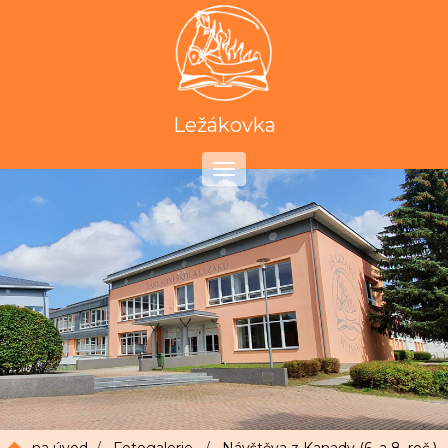
Ležákovka
Toggle
navigation