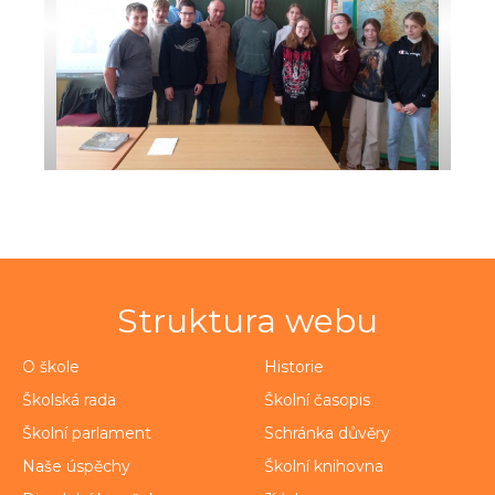
Struktura webu
O škole
Historie
Školská rada
Školní časopis
Školní parlament
Schránka důvěry
Naše úspěchy
Školní knihovna