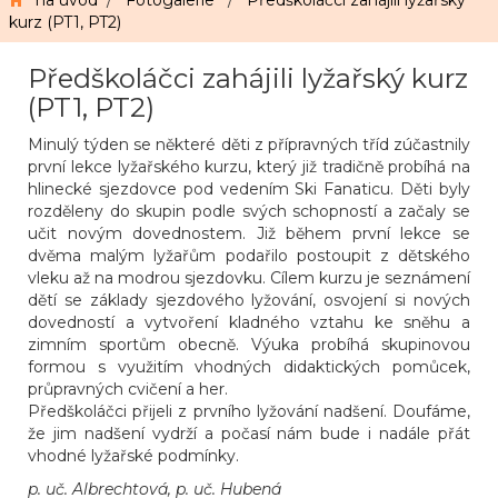
na úvod
/
Fotogalerie
/
Předškoláčci zahájili lyžařský
kurz (PT1, PT2)
Předškoláčci zahájili lyžařský kurz
(PT1, PT2)
Minulý týden se některé děti z přípravných tříd zúčastnily
první lekce lyžařského kurzu, který již tradičně probíhá na
hlinecké sjezdovce pod vedením Ski Fanaticu. Děti byly
rozděleny do skupin podle svých schopností a začaly se
učit novým dovednostem. Již během první lekce se
dvěma malým lyžařům podařilo postoupit z dětského
vleku až na modrou sjezdovku. Cílem kurzu je seznámení
dětí se základy sjezdového lyžování, osvojení si nových
dovedností a vytvoření kladného vztahu ke sněhu a
zimním sportům obecně. Výuka probíhá skupinovou
formou s využitím vhodných didaktických pomůcek,
průpravných cvičení a her.
Předškoláčci přijeli z prvního lyžování nadšení. Doufáme,
že jim nadšení vydrží a počasí nám bude i nadále přát
vhodné lyžařské podmínky.
p. uč. Albrechtová, p. uč. Hubená