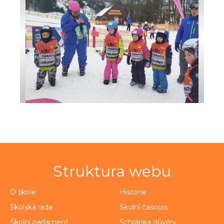
Struktura webu
O škole
Historie
Školská rada
Školní časopis
Školní parlament
Schránka důvěry