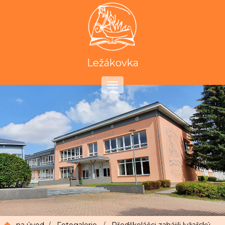
Ležákovka
Toggle
navigation