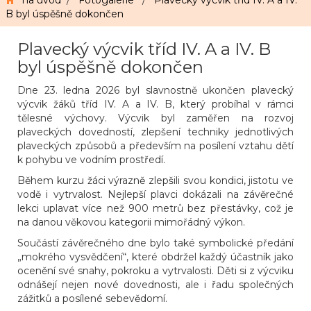
na úvod
/
Fotogalerie
/
Plavecký výcvik tříd IV. A a IV.
B byl úspěšně dokončen
Plavecký výcvik tříd IV. A a IV. B
byl úspěšně dokončen
Dne 23. ledna 2026 byl slavnostně ukončen plavecký
výcvik žáků tříd IV. A a IV. B, který probíhal v rámci
tělesné výchovy. Výcvik byl zaměřen na rozvoj
plaveckých dovedností, zlepšení techniky jednotlivých
plaveckých způsobů a především na posílení vztahu dětí
k pohybu ve vodním prostředí.
Během kurzu žáci výrazně zlepšili svou kondici, jistotu ve
vodě i vytrvalost. Nejlepší plavci dokázali na závěrečné
lekci uplavat více než 900 metrů bez přestávky, což je
na danou věkovou kategorii mimořádný výkon.
Součástí závěrečného dne bylo také symbolické předání
„mokrého vysvědčení“, které obdržel každý účastník jako
ocenění své snahy, pokroku a vytrvalosti. Děti si z výcviku
odnášejí nejen nové dovednosti, ale i řadu společných
zážitků a posílené sebevědomí.