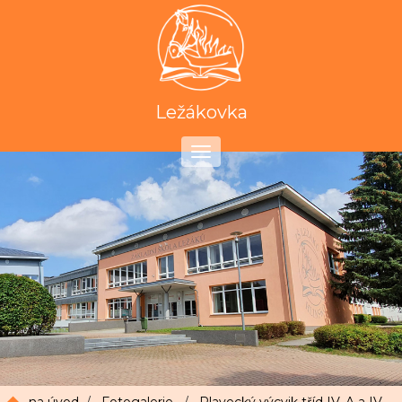
Ležákovka
Toggle
navigation