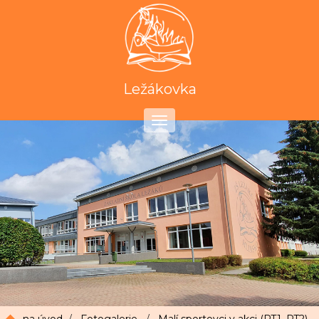
Ležákovka
Toggle
navigation