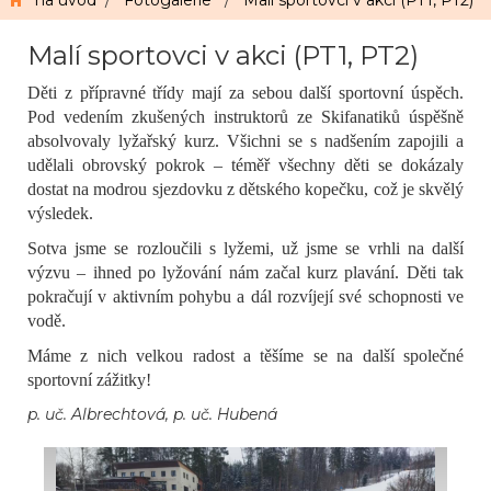
na úvod
/
Fotogalerie
/
Malí sportovci v akci (PT1, PT2)
Malí sportovci v akci (PT1, PT2)
Děti z přípravné třídy mají za sebou další sportovní úspěch.
Pod vedením zkušených instruktorů ze Skifanatiků úspěšně
absolvovaly lyžařský kurz. Všichni se s nadšením zapojili a
udělali obrovský pokrok – téměř všechny děti se dokázaly
dostat na modrou sjezdovku z dětského kopečku, což je skvělý
výsledek.
Sotva jsme se rozloučili s lyžemi, už jsme se vrhli na další
výzvu – ihned po lyžování nám začal kurz plavání. Děti tak
pokračují v aktivním pohybu a dál rozvíjejí své schopnosti ve
vodě.
Máme z nich velkou radost a těšíme se na další společné
sportovní zážitky!
p. uč. Albrechtová, p. uč. Hubená