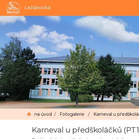
Ležákovka
na úvod
/
Fotogalerie
/
Karneval u předškolá
Karneval u předškoláčků (PT1