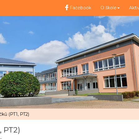
Facebook
O škole
Akti
čků (PT1, PT2)
, PT2)