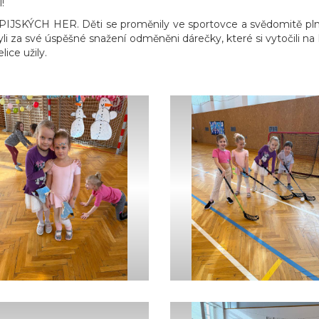
l!
SKÝCH HER. Děti se proměnily ve sportovce a svědomitě plnily vš
i byli za své úspěšné snažení odměněni dárečky, které si vytočili na 
lice užily.