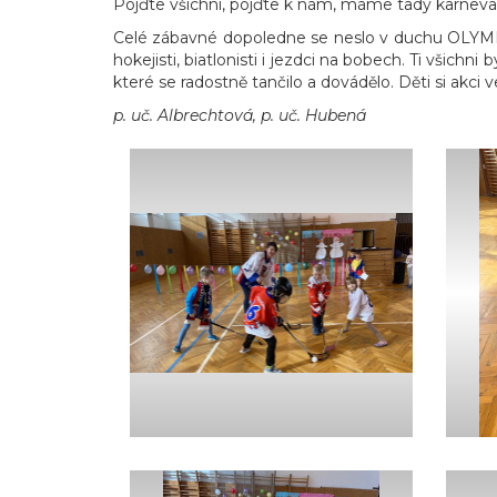
Pojďte všichni, pojďte k nám, máme tady karneva
Celé zábavné dopoledne se neslo v duchu OLYMPIJ
hokejisti, biatlonisti i jezdci na bobech. Ti všichn
které se radostně tančilo a dovádělo. Děti si akci ve
p. uč. Albrechtová, p. uč. Hubená