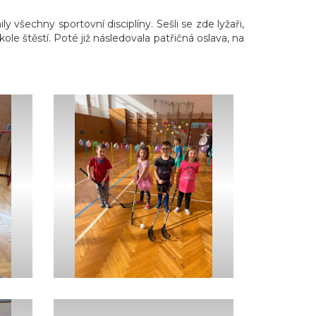
echny sportovní disciplíny. Sešli se zde lyžaři,
kole štěstí. Poté již následovala patřičná oslava, na