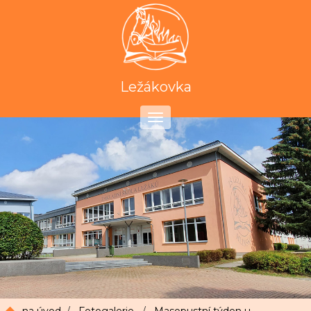
Ležákovka
Toggle
navigation