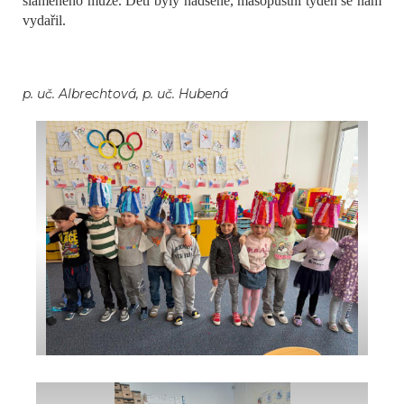
slaměného muže. Děti byly nadšené, masopustní týden se nám
vydařil.
p. uč. Albrechtová, p. uč. Hubená