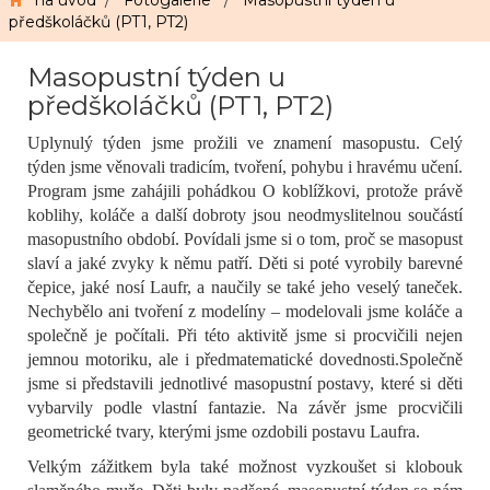
na úvod
/
Fotogalerie
/
Masopustní týden u
předškoláčků (PT1, PT2)
Masopustní týden u
předškoláčků (PT1, PT2)
Uplynulý týden jsme prožili ve znamení masopustu. Celý
týden jsme věnovali tradicím, tvoření, pohybu i hravému učení.
Program jsme zahájili pohádkou O koblížkovi, protože právě
koblihy, koláče a další dobroty jsou neodmyslitelnou součástí
masopustního období. Povídali jsme si o tom, proč se masopust
slaví a jaké zvyky k němu patří.
Děti si poté vyrobily barevné
čepice, jaké nosí
Laufr
, a naučily se také jeho veselý taneček.
Nechybělo ani tvoření z modelíny – modelovali jsme koláče a
společně je počítali. Při této aktivitě jsme si procvičili nejen
jemnou motoriku, ale i předmatematické dovednosti.
Společně
jsme si představili jednotlivé masopustní postavy, které si děti
vybarvily podle vlastní fantazie. Na závěr jsme procvičili
geometrické tvary, kterými jsme ozdobili postavu Laufra.
Velkým zážitkem byla také možnost vyzkoušet si klobouk