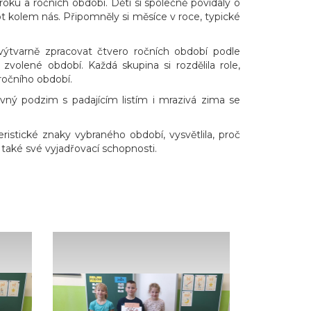
ku a ročních období. Děti si společně povídaly o
vot kolem nás. Připomněly si měsíce v roce, typické
výtvarně zpracovat čtvero ročních období podle
zvolené období. Každá skupina si rozdělila role,
ročního období.
evný podzim s padajícím listím i mrazivá zima se
istické znaky vybraného období, vysvětlila, proč
i také své vyjadřovací schopnosti.