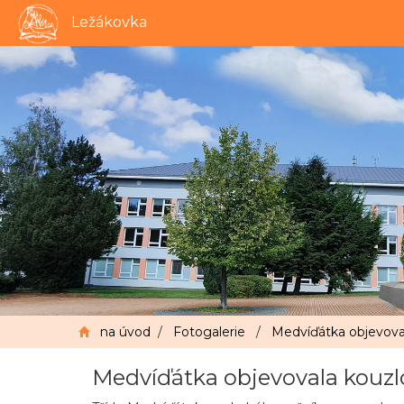
Ležákovka
na úvod
/
Fotogalerie
/
Medvíďátka objevoval
Medvíďátka objevovala kouzlo