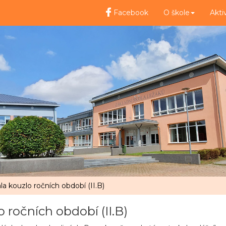
Facebook
O škole
Akti
a kouzlo ročních období (II.B)
 ročních období (II.B)