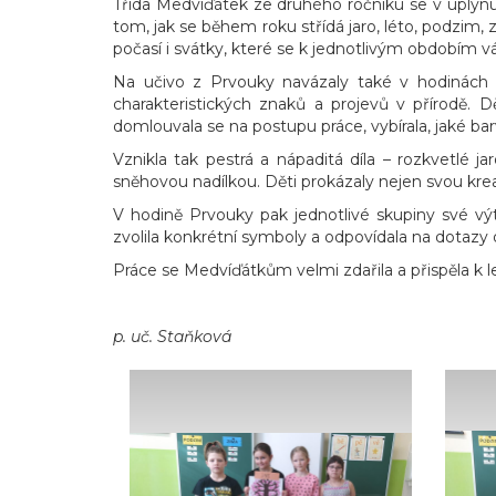
Třída Medvíďátek ze druhého ročníku se v uplynu
tom, jak se během roku střídá jaro, léto, podzim, 
počasí i svátky, které se k jednotlivým obdobím v
Na učivo z Prvouky navázaly také v hodinách V
charakteristických znaků a projevů v přírodě. D
domlouvala se na postupu práce, vybírala, jaké ba
Vznikla tak pestrá a nápaditá díla – rozkvetlé 
sněhovou nadílkou. Děti prokázaly nejen svou krea
V hodině Prvouky pak jednotlivé skupiny své výt
zvolila konkrétní symboly a odpovídala na dotazy os
Práce se Medvíďátkům velmi zdařila a přispěla k
p. uč. Staňková