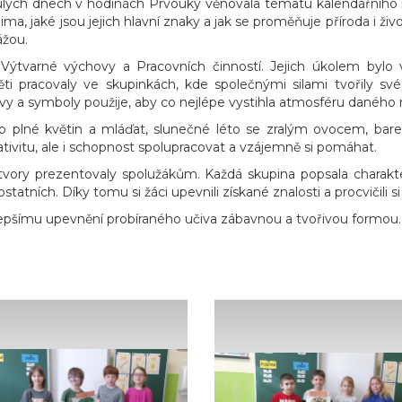
lých dnech v hodinách Prvouky věnovala tématu kalendářního ro
zima, jaké jsou jejich hlavní znaky a jak se proměňuje příroda i ži
ážou.
ýtvarné výchovy a Pracovních činností. Jejich úkolem bylo 
ěti pracovaly ve skupinkách, kde společnými silami tvořily své 
rvy a symboly použije, aby co nejlépe vystihla atmosféru daného 
jaro plné květin a mláďat, slunečné léto se zralým ovocem, bar
tivitu, ale i schopnost spolupracovat a vzájemně si pomáhat.
vory prezentovaly spolužákům. Každá skupina popsala charakter
tatních. Díky tomu si žáci upevnili získané znalosti a procvičili s
 lepšímu upevnění probíraného učiva zábavnou a tvořivou formou.