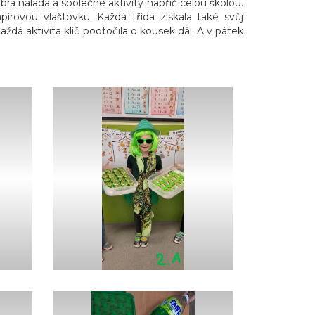
brá nálada a společné aktivity napříč celou školou.
apírovou vlaštovku.
Každá třída získala také svůj
aždá aktivita klíč pootočila o kousek dál. A v pátek