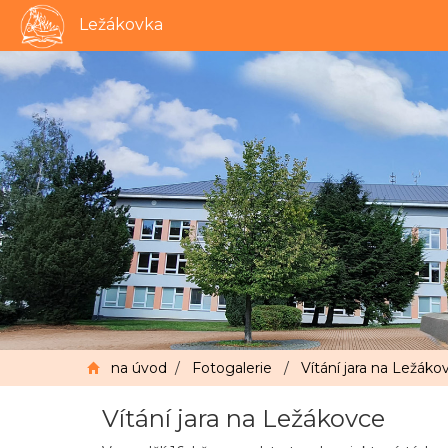
Ležákovka
na úvod
/
Fotogalerie
/
Vítání jara na Ležáko
Vítání jara na Ležákovce