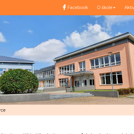
Facebook
O škole
Akti
vce