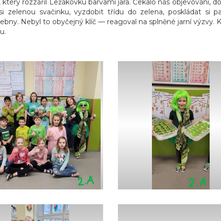
 který rozzářil Ležákovku barvami jara. Čekalo nás objevování, do
 si zelenou svačinku, vyzdobit třídu do
zelena, poskládat si p
učebny. Nebyl to obyčejný klíč — reagoval na splněné jarní výzvy. K
u.