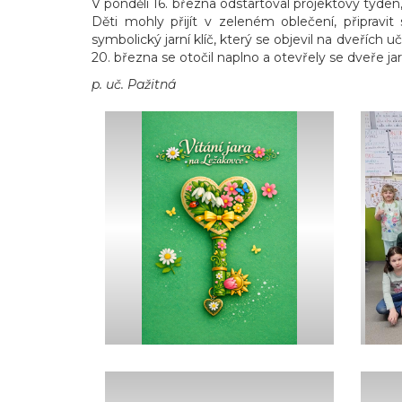
V pondělí 16. března odstartoval projektový týden,
Děti mohly přijít v zeleném oblečení, připravit
symbolický jarní klíč, který se objevil na dveřích 
20. března se otočil naplno a otevřely se dveře jar
p. uč. Pažitná