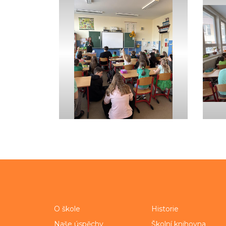
O škole
Historie
Naše úspěchy
Školní knihovna