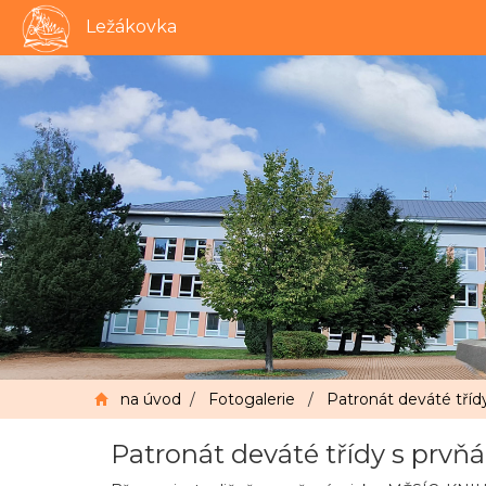
Ležákovka
na úvod
/
Fotogalerie
/
Patronát deváté tříd
Patronát deváté třídy s prvň