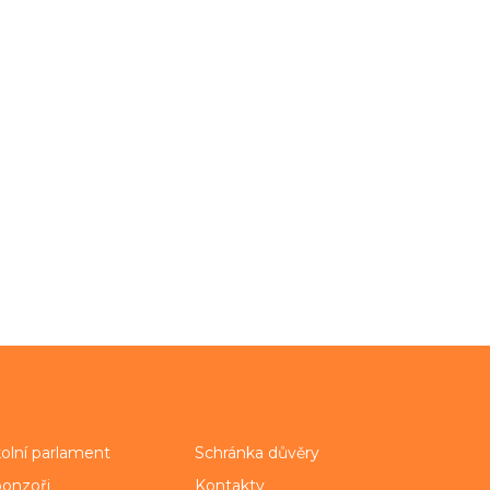
olní parlament
Schránka důvěry
onzoři
Kontakty