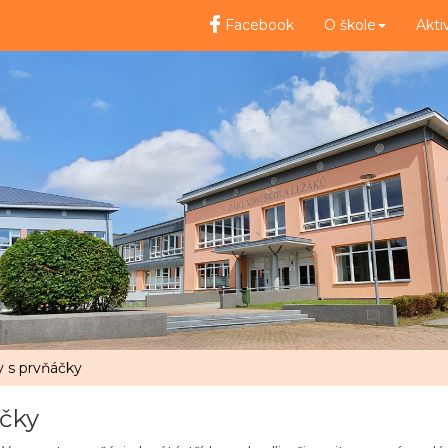
Facebook
O škole
Akti
y s prvňáčky
áčky