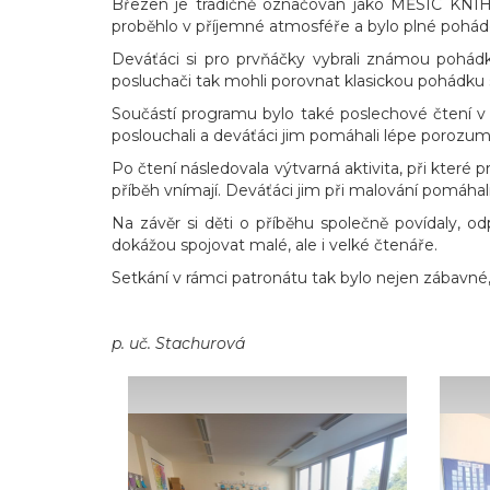
Březen je tradičně označován jako MĚSÍC KNIHY, 
proběhlo v příjemné atmosféře a bylo plné poháde
Deváťáci si pro prvňáčky vybrali známou pohádku
posluchači tak mohli porovnat klasickou pohádku s
Součástí programu bylo také poslechové čtení v 
poslouchali a deváťáci jim pomáhali lépe porozum
Po čtení následovala výtvarná aktivita, při které p
příběh vnímají. Deváťáci jim při malování pomáhali 
Na závěr si děti o příběhu společně povídaly, o
dokážou spojovat malé, ale i velké čtenáře.
Setkání v rámci patronátu tak bylo nejen zábavné, 
p. uč. Stachurová