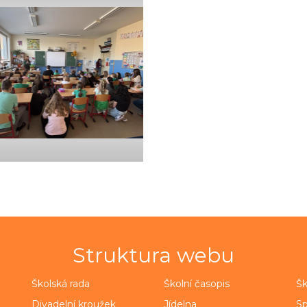
Struktura webu
Školská rada
Školní časopis
Šk
Divadelní kroužek
Jídelna
Sp