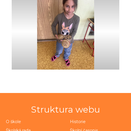
Struktura webu
O škole
Historie
Školská rada
Školní časopis