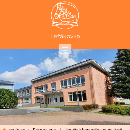
Ležákovka
Toggle
navigation