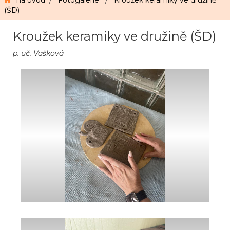
na úvod
/
Fotogalerie
/
Kroužek keramiky ve družině
(ŠD)
Kroužek keramiky ve družině (ŠD)
p. uč. Vašková