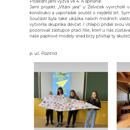
Poslední jarní výzva ve 4. A splněna!
Jarní projekt „Vítání jara“ u Želviček vyvrchol
konstrukci a uspořádali soutěž o nejdelší let. Sy
Součástí byla také ukázka našich módních vlaštove
vytvořila skupinka děvčat. I chlapci přidali svou
pozorovali zástupce ptačí říše, kteří u nás zůstáv
naše papírové modely snad brzy přivítají ty skute
p. uč. Pažitná