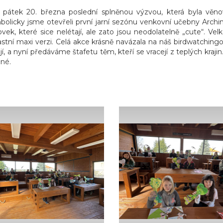
il v pátek 20. března poslední splněnou výzvou, která byla věn
mbolicky jsme otevřeli první jarní sezónu venkovní učebny Archimé
k, které sice nelétají, ale zato jsou neodolatelně „cute“. Velk
 vlastní maxi verzi. Celá akce krásně navázala na náš birdwatch
ají, a nyní předáváme štafetu těm, kteří se vracejí z teplých kraj
čné.