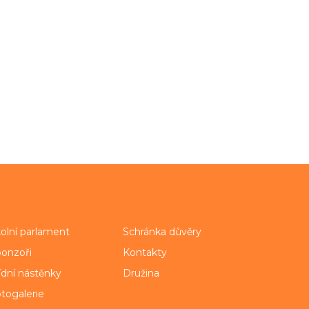
olní parlament
Schránka důvěry
onzoři
Kontakty
ídní nástěnky
Družina
togalerie