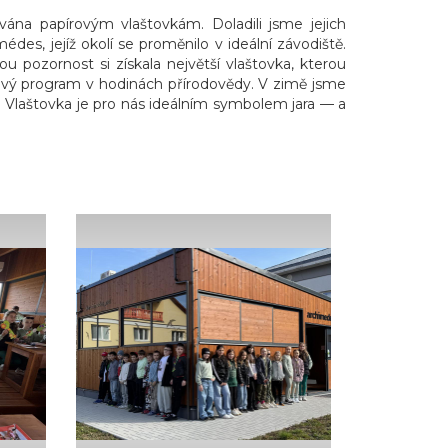
ována papírovým vlaštovkám. Doladili jsme jejich
des, jejíž okolí se proměnilo v ideální závodiště.
ou pozornost si získala největší vlaštovka, kterou
ingový program v hodinách přírodovědy. V zimě jsme
in. Vlaštovka je pro nás ideálním symbolem jara — a