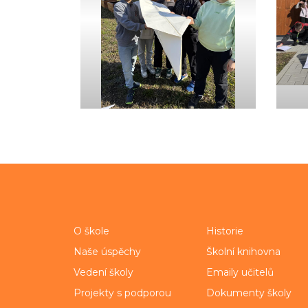
O škole
Historie
Naše úspěchy
Školní knihovna
Vedení školy
Emaily učitelů
Projekty s podporou
Dokumenty školy