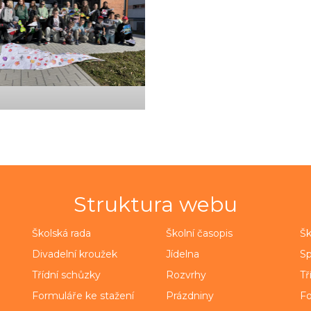
Struktura webu
Školská rada
Školní časopis
Šk
Divadelní kroužek
Jídelna
Sp
Třídní schůzky
Rozvrhy
Tř
Formuláře ke stažení
Prázdniny
Fo