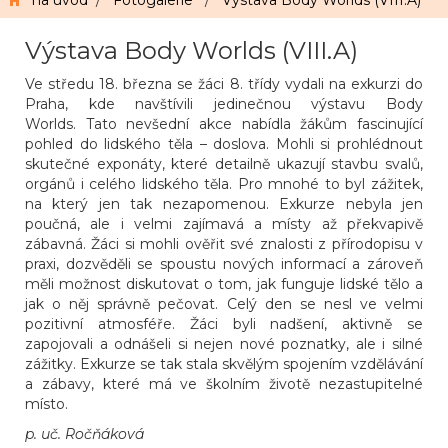
na úvod
/
Fotogalerie
/
Výstava Body Worlds (VIII.A)
Výstava Body Worlds (VIII.A)
Ve středu 18. března se žáci 8. třídy vydali na exkurzi do
Praha
, kde navštívili jedinečnou výstavu
Body
Worlds
. Tato nevšední akce nabídla žákům fascinující
pohled do lidského těla – doslova. Mohli si prohlédnout
skutečné exponáty, které detailně ukazují stavbu svalů,
orgánů i celého lidského těla. Pro mnohé to byl zážitek,
na který jen tak nezapomenou. Exkurze nebyla jen
poučná, ale i velmi zajímavá a místy až překvapivě
zábavná. Žáci si mohli ověřit své znalosti z přírodopisu v
praxi, dozvěděli se spoustu nových informací a zároveň
měli možnost diskutovat o tom, jak funguje lidské tělo a
jak o něj správně pečovat. Celý den se nesl ve velmi
pozitivní atmosféře. Žáci byli nadšení, aktivně se
zapojovali a odnášeli si nejen nové poznatky, ale i silné
zážitky. Exkurze se tak stala skvělým spojením vzdělávání
a zábavy, které má ve školním životě nezastupitelné
místo.
p. uč. Ročňáková