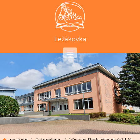
Ležákovka
Toggle
navigation