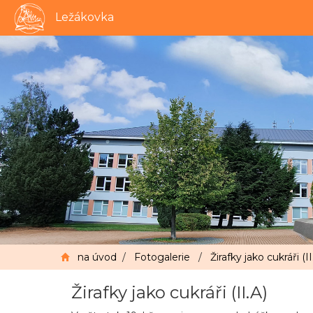
Ležákovka
na úvod
/
Fotogalerie
/
Žirafky jako cukráři (II
Žirafky jako cukráři (II.A)