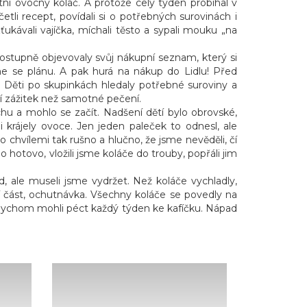
ní ovocný koláč. A protože celý týden probíhal v
tli recept, povídali si o potřebných surovinách i
kávali vajíčka, míchali těsto a sypali mouku „na
postupně objevovaly svůj nákupní seznam, který si
sme se plánu. A pak hurá na nákup do Lidlu! Před
. Děti po skupinkách hledaly potřebné suroviny a
tší zážitek než samotné pečení.
chu a mohlo se začít. Nadšení dětí bylo obrovské,
krájely ovoce. Jen jeden paleček to odnesl, ale
chvílemi tak rušno a hlučno, že jsme nevěděli, čí
hotovo, vložili jsme koláče do trouby, popřáli jim
, ale museli jsme vydržet. Než koláče vychladly,
lepší část, ochutnávka. Všechny koláče se povedly na
 bychom mohli péct každý týden ke kafíčku. Nápad