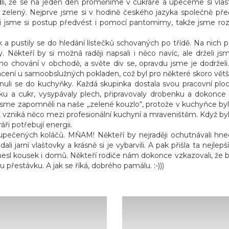
li, že se na jeden den proměníme v cukráře a upečeme si vlast
 zelený. Nejprve jsme si v hodině českého jazyka společně přeče
i jsme si postup předvést i pomocí pantomimy, takže jsme rozťu
k a pustily se do hledání lístečků schovaných po třídě. Na nich 
 Někteří by si možná raději napsali i něco navíc, ale drželi j
ého chování v obchodě, a světe div se, opravdu jsme je dodrželi
i placení u samoobslužných pokladen, což byl pro některé skoro vě
unuli se do kuchyňky. Každá skupinka dostala svou pracovní plo
 a cukr, vysypávaly plech, připravovaly drobenku a dokonce i 
jsme zapomněli na naše „zelené kouzlo“, protože v kuchyňce bylo 
 vzniká něco mezi profesionální kuchyní a mraveništěm. Když bylo 
ráři potřebují energii.
upečených koláčů. MŇAM! Někteří by nejraději ochutnávali hned
dali jarní vlaštovky a krásně si je vybarvili. A pak přišla ta nej
odnesl kousek i domů. Někteří rodiče nám dokonce vzkazovali, že
lou přestávku. A jak se říká, dobrého pamálu. :-)))