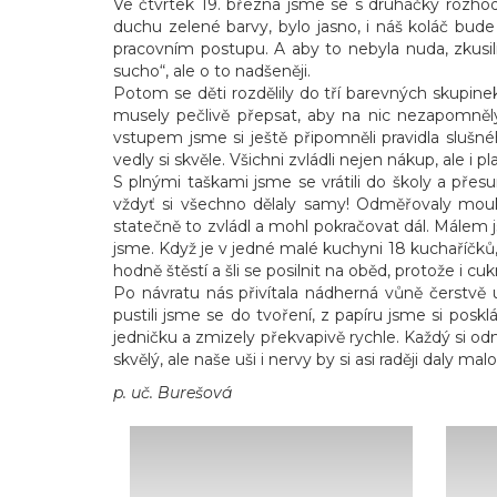
Ve čtvrtek 19. března jsme se s druháčky rozhod
duchu zelené barvy, bylo jasno, i náš koláč bude
pracovním postupu. A aby to nebyla nuda, zkusil
sucho“, ale o to nadšeněji.
Potom se děti rozdělily do tří barevných skupine
musely pečlivě přepsat, aby na nic nezapomněly.
vstupem jsme si ještě připomněli pravidla slušn
vedly si skvěle. Všichni zvládli nejen nákup, ale 
S plnými taškami jsme se vrátili do školy a přes
vždyť si všechno dělaly samy! Odměřovaly mouku
statečně to zvládl a mohl pokračovat dál. Málem 
jsme. Když je v jedné malé kuchyni 18 kuchaříčků,
hodně štěstí a šli se posilnit na oběd, protože i cuk
Po návratu nás přivítala nádherná vůně čerstvě 
pustili jsme se do tvoření, z papíru jsme si posklá
jedničku a zmizely překvapivě rychle. Každý si 
skvělý, ale naše uši i nervy by si asi raději daly ma
p. uč. Burešová