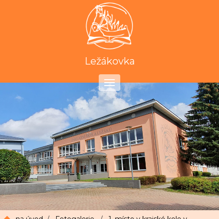
Ležákovka
Toggle
navigation