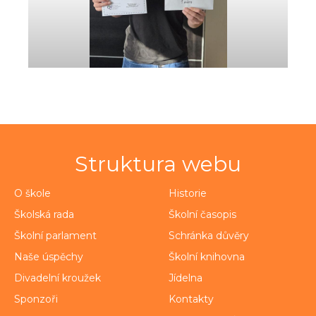
Struktura webu
O škole
Historie
Školská rada
Školní časopis
Školní parlament
Schránka důvěry
Naše úspěchy
Školní knihovna
Divadelní kroužek
Jídelna
Sponzoři
Kontakty