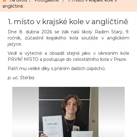
na úvod
/
Fotogalerie
/
1. místo v krajské kole v
angličtině
1. místo v krajské kole v angličtině
Dne 8. dubna 2026 se žák naší školy Radim Starý, 9.
ročník, zúčastnil krajského kola soutěže v anglickém
jazyce.
Vedl si výtečně a obsadil stejně jako v okresním kole
PRVNÍ MÍSTO a postupuje do celostátního kola v Praze.
Patří mu veliké díky s přáním dalších úspěchů.
p. uč. Štěrba