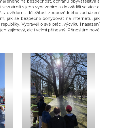
zaměřeného na bezpečnost, ochranu obyvatelstva a
i seznámili s jeho vybavením a dozvěděli se více o
veň si uvědomit důležitost zodpovědného zacházení
om, jak se bezpečně pohybovat na internetu, jak
epubliky. Vyprávěli o své práci, výcviku i nasazení
en zajímavý, ale i velmi přínosný. Přinesl jim nové