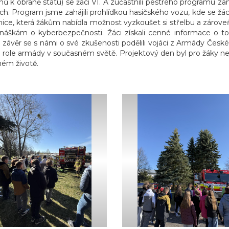
 k obraně státu) se žáci VI. A zúčastnili pestrého programu 
ch. Program jsme zahájili prohlídkou hasičského vozu, kde se žác
řelnice, která žákům nabídla možnost vyzkoušet si střelbu a záro
náškám o kyberbezpečnosti. Žáci získali cenné informace o t
a závěr se s námi o své zkušenosti podělili vojáci z Armády České r
a role armády v současném světě. Projektový den byl pro žáky nej
ném životě.