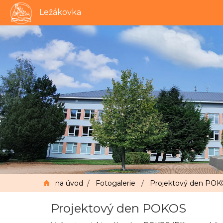
Ležákovka
na úvod
/
Fotogalerie
/
Projektový den PO
Projektový den POKOS