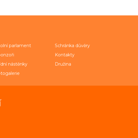
olní parlament
Schránka důvěry
onzoři
Kontakty
ídní nástěnky
Družina
togalerie
í