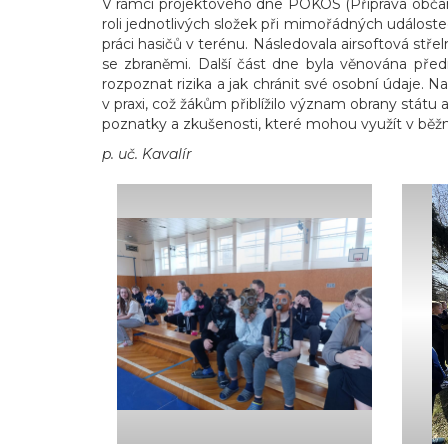
V rámci projektového dne POKOS (Příprava občanů
roli jednotlivých složek při mimořádných událoste
práci hasičů v terénu. Následovala airsoftová st
se zbraněmi. Další část dne byla věnována před
rozpoznat rizika a jak chránit své osobní údaje. N
v praxi, což žákům přiblížilo význam obrany státu 
poznatky a zkušenosti, které mohou využít v běž
p. uč. Kavalír