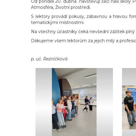
Od pondělí 20. dubna navštěvují žáci naší školy P
Atmosféra, Životní prostředí.
S lektory provádí pokusy, zábavnou a hravou for
tematickými místnostmi.
Na všechny účastníky čeká nevšední zážitek plný 
Děkujeme všem lektorům za jejich milý a profesio
p. uč. Řezníčková