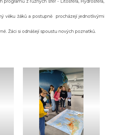
h programů z různých sfér - Litosféra, Hydrosféra,
ený věku žáků a postupně procházejí jednotlivými
vné. Žáci si odnášejí spoustu nových poznatků.