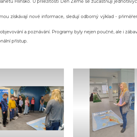
lanetu Hlinsko. U příležitosti Den Země se zúčastňují jednotlivýc
mou získávají nové informace, sledují odborný výklad - přiměř
objevování a poznávání. Programy byly nejen poučné, ale i zába
nální přístup.