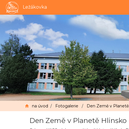
Ležákovka
na úvod
/
Fotogalerie
/
Den Země v Planetě 
Den Země v Planetě Hlinsko