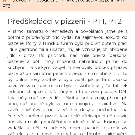
na úvod
/
Fotogalerie
/
Předškoláčci v pizzerii - PT1,
PT2
Předškoláčci v pizzerii - PT1, PT2
V rámci tématu o řemeslech a povoláních jsme se s
dětmi z přípravných tříd vydali na zajímavou exkurzi do
pizzerie Rony v Hlinsku. Cílem bylo přiblížit dětem práci
lidí v gastronomii a ukázat jim, jak vzniká jejich oblíbené
jídlo - pizza. Po příchodu nás mile přivítal personál
pizzerie a děti měly možnost nahlédnout přímo do
kuchyně. S velkým zaujetím sledovaly proces přípravy
pizzy až po samotné pečení v peci. Pro mnohé z nich to
byl úplně nový zážitek a bylo vidět, jak je tato ukázka
baví. Velkým zpestřením byla i skutečnost, že tatínek
jednoho chlapce z naší třídy v této pizzerii pracuje. Děti
tak měly možnost vidět někoho, koho znají, přímo při
práci, což pro ně bylo velmi motivující a inspirativní. Na
závěr návštěvy jsme si všichni dosyta pochutnali na
čerstvě upečené pizze! Jako milé překvapení děti navíc
dostaly i malé pohoštění v podobě pitíčka. Exkurze se
vydařila a děti si odnesly nejen parádní gurmánský
zážitek, ale i nové poznatky o tomto zajímavém