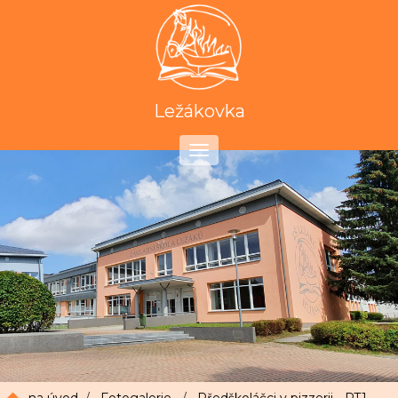
Ležákovka
Toggle
navigation