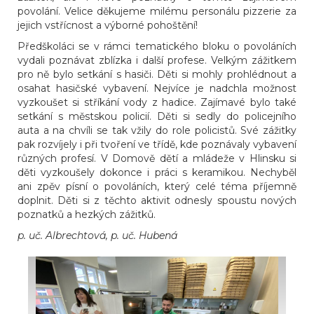
povolání. Velice děkujeme milému personálu pizzerie za
jejich vstřícnost a výborné pohoštění!
Předškoláci se v rámci tematického bloku o povoláních
vydali poznávat zblízka i další profese. Velkým zážitkem
pro ně bylo setkání s hasiči. Děti si mohly prohlédnout a
osahat hasičské vybavení. Nejvíce je nadchla možnost
vyzkoušet si stříkání vody z hadice. Zajímavé bylo také
setkání s městskou policií. Děti si sedly do policejního
auta a na chvíli se tak vžily do role policistů. Své zážitky
pak rozvíjely i při tvoření ve třídě, kde poznávaly vybavení
různých profesí. V Domově dětí a mládeže v Hlinsku si
děti vyzkoušely dokonce i práci s keramikou. Nechyběl
ani zpěv písní o povoláních, který celé téma příjemně
doplnit. Děti si z těchto aktivit odnesly spoustu nových
poznatků a hezkých zážitků.
p. uč. Albrechtová, p. uč. Hubená