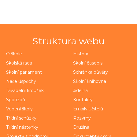
Struktura webu
O škole
Historie
Školská rada
Školní časopis
Školní parlament
Schránka důvěry
Naše úspěchy
Školní knihovna
Divadelní kroužek
Jídelna
Sponzoři
Kontakty
Vedení školy
Emaily učitelů
Třídní schůzky
Rozvrhy
Třídní nástěnky
Družina
Projekty s podporou
Dokumenty školy