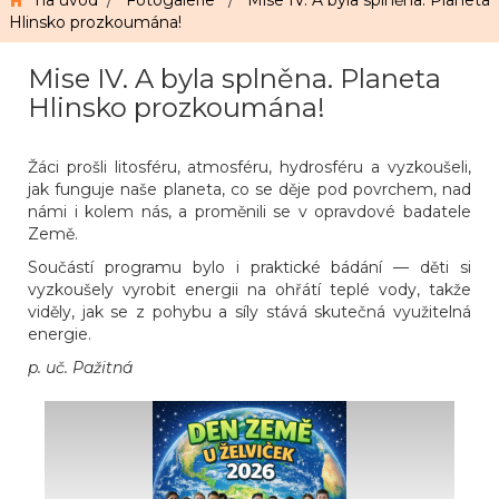
na úvod
/
Fotogalerie
/
Mise IV. A byla splněna. Planeta
Hlinsko prozkoumána!
Mise IV. A byla splněna. Planeta
Hlinsko prozkoumána!
Žáci prošli litosféru, atmosféru, hydrosféru a vyzkoušeli,
jak funguje naše planeta, co se děje pod povrchem, nad
námi i kolem nás, a proměnili se v opravdové badatele
Země.
Součástí programu bylo i praktické bádání — děti si
vyzkoušely vyrobit energii na ohřátí teplé vody, takže
viděly, jak se z pohybu a síly stává skutečná využitelná
energie.
p. uč. Pažitná