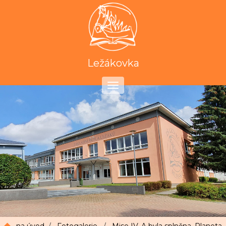
Ležákovka
Toggle
navigation