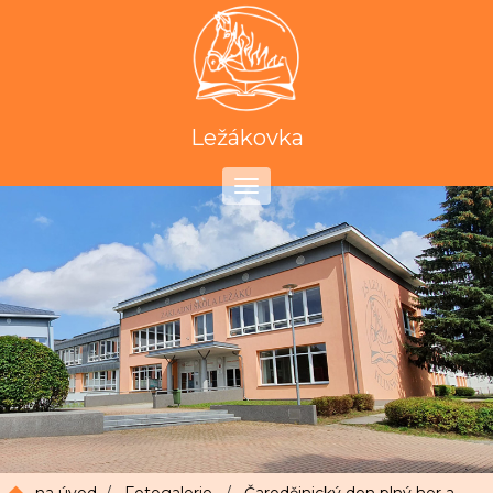
Ležákovka
Toggle
navigation