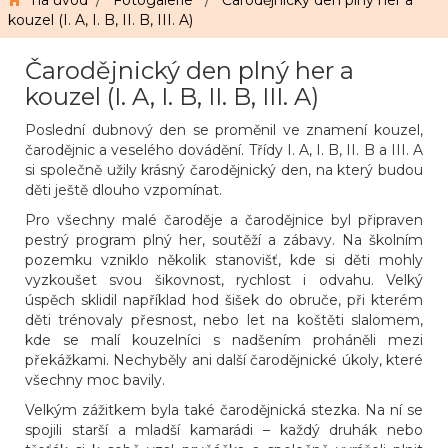
na úvod
/
Fotogalerie
/
Čarodějnický den plný her a
kouzel (I. A, I. B, II. B, III. A)
Čarodějnický den plný her a
kouzel (I. A, I. B, II. B, III. A)
Poslední dubnový den se proměnil ve znamení kouzel,
čarodějnic a veselého dovádění. Třídy I. A, I. B, II. B a III. A
si společně užily krásný čarodějnický den, na který budou
děti ještě dlouho vzpomínat.
Pro všechny malé čaroděje a čarodějnice byl připraven
pestrý program plný her, soutěží a zábavy. Na školním
pozemku vzniklo několik stanovišť, kde si děti mohly
vyzkoušet svou šikovnost, rychlost i odvahu. Velký
úspěch sklidil například hod šišek do obruče, při kterém
děti trénovaly přesnost, nebo let na koštěti slalomem,
kde se malí kouzelníci s nadšením proháněli mezi
překážkami. Nechyběly ani další čarodějnické úkoly, které
všechny moc bavily.
Velkým zážitkem byla také čarodějnická stezka. Na ní se
spojili starší a mladší kamarádi – každý druhák nebo