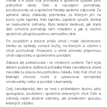
třeťák si k sobě vzal prvňáčka a společně vyráželi plnit
jednotlivé úkoly. Děti si navzájem pomáhaly,
povzbuzovaly se a společně hledaly správné odpovědi. Za
splněné úkoly získávaly písmenka, ze kterých jim na
konci vyšla tajenka. Kdo tajenku úspěšně vyluštil, dočkal
se zasloužené odměny. Bylo krásné sledovat, jak starší
děti ochotně pomáhají těm mladším a jak si všichni
společně užívají kouzelnou atmosféru dne.
Po soutěžích a stezce přišlo vhod i malé občerstvení.
Venku se opékaly voňavé buřty, na kterých si všichni s
chutí pochutnali. Posezení u ohně přineslo příjemnou
chvíli odpočinku a společného povídání.
Zábava ale pokračovala i ve venkovní učebně. Tam byla
dětem puštěna oblíbená pohádka Malá čarodějnice, která
navodila tu pravou kouzelnickou náladu. Kdo měl chuť na
klidnější činnost, mohl si vybarvovat tematické
omalovánky nebo si povídat s kamarády.
Celý čarodějnický den se nesl v přátelském duchu, plný
spolupráce, soutěžení i společně strávených chvil. Děti si
odnesly nejen drobné odměny, ale především spoustu
krásných zážitků.