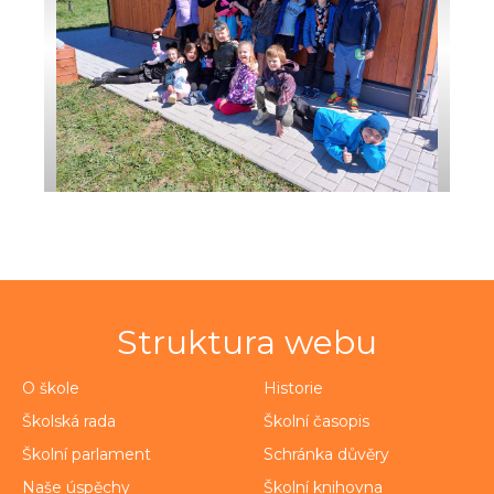
Struktura webu
O škole
Historie
Školská rada
Školní časopis
Školní parlament
Schránka důvěry
Naše úspěchy
Školní knihovna