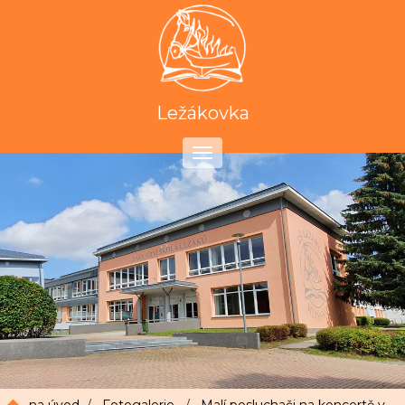
Ležákovka
Toggle
navigation