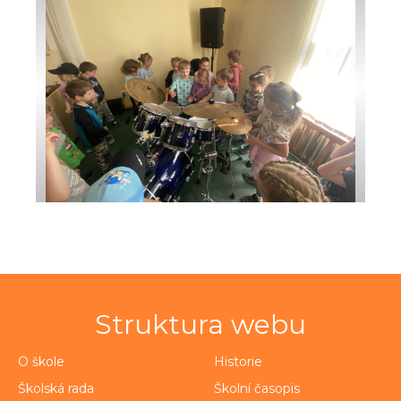
Struktura webu
O škole
Historie
Školská rada
Školní časopis