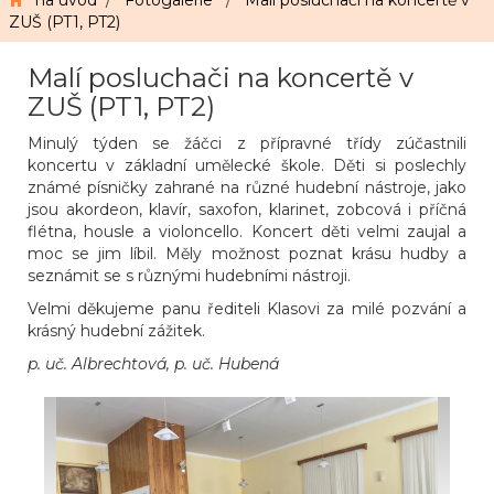
na úvod
/
Fotogalerie
/
Malí posluchači na koncertě v
ZUŠ (PT1, PT2)
Malí posluchači na koncertě v
ZUŠ (PT1, PT2)
Minulý týden se žáčci z přípravné třídy zúčastnili
koncertu v základní umělecké škole. Děti si poslechly
známé písničky zahrané na různé hudební nástroje, jako
jsou akordeon, klavír, saxofon, klarinet, zobcová i příčná
flétna, housle a violoncello. Koncert děti velmi zaujal a
moc se jim líbil. Měly možnost poznat krásu hudby a
seznámit se s různými hudebními nástroji.
Velmi děkujeme panu řediteli Klasovi za milé pozvání a
krásný hudební zážitek.
p. uč. Albrechtová, p. uč. Hubená