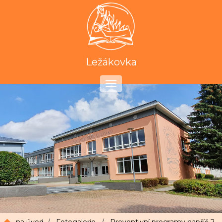
Ležákovka
Toggle
navigation