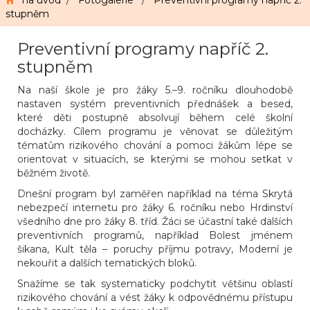
na úvod
/
Fotogalerie
/
Preventivní programy napříč 2.
stupněm
Preventivní programy napříč 2.
stupněm
Na naší škole je pro žáky 5.–9. ročníku dlouhodobě
nastaven systém preventivních přednášek a besed,
které děti postupně absolvují během celé školní
docházky. Cílem programu je věnovat se důležitým
tématům rizikového chování a pomoci žákům lépe se
orientovat v situacích, se kterými se mohou setkat v
běžném životě.
Dnešní program byl zaměřen například na téma Skrytá
nebezpečí internetu pro žáky 6. ročníku nebo Hrdinství
všedního dne pro žáky 8. tříd. Žáci se účastní také dalších
preventivních programů, například Bolest jménem
šikana, Kult těla – poruchy příjmu potravy, Moderní je
nekouřit a dalších tematických bloků.
Snažíme se tak systematicky podchytit většinu oblastí
rizikového chování a vést žáky k odpovědnému přístupu