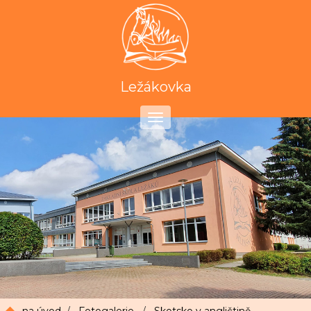
Ležákovka
Toggle
navigation