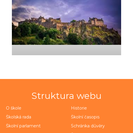
Struktura webu
O škole
Historie
Školská rada
Školní časopis
Školní parlament
Schránka důvěry