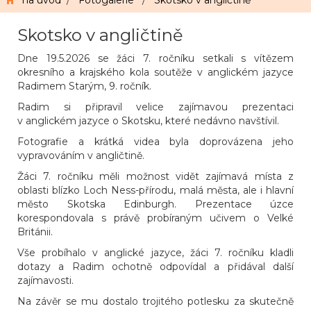
na úvod
/
Fotogalerie
/
Skotsko v angličtině
Skotsko v angličtině
Dne 19.5.2026 se žáci 7. ročníku setkali s vítězem
okresního a krajského kola soutěže v anglickém jazyce
Radimem Starým, 9. ročník.
Radim si připravil velice zajímavou prezentaci
v anglickém jazyce o Skotsku, které nedávno navštívil.
Fotografie a krátká videa byla doprovázena jeho
vypravováním v angličtině.
Žáci 7. ročníku měli možnost vidět zajímavá místa z
oblasti blízko Loch Ness-přírodu, malá města, ale i hlavní
město Skotska Edinburgh. Prezentace úzce
korespondovala s právě probíraným učivem o Velké
Británii.
Vše probíhalo v anglické jazyce, žáci 7. ročníku kladli
dotazy a Radim ochotně odpovídal a přidával další
zajímavosti.
Na závěr se mu dostalo trojitého potlesku za skutečně