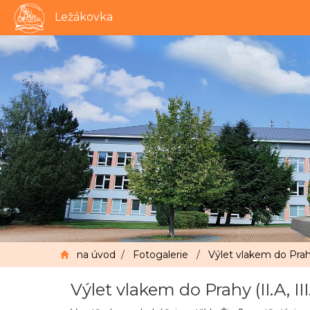
Ležákovka
na úvod
/
Fotogalerie
/
Výlet vlakem do Prahy 
Výlet vlakem do Prahy (II.A, III