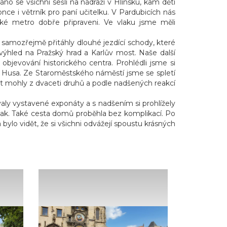
no se všichni sešli na nádraží v Hlinsku, kam děti
once i větrník pro paní učitelku. V Pardubicích nás
ské metro dobře připraveni. Ve vlaku jsme měli
samozřejmě přitáhly dlouhé jezdící schody, které
výhled na Pražský hrad a Karlův most. Naše další
objevování historického centra. Prohlédli jsme si
 Husa. Ze Staroměstského náměstí jsme se spletí
at mohly z dvaceti druhů a podle nadšených reakcí
valy vystavené exponáty a s nadšením si prohlížely
 vlak. Také cesta domů proběhla bez komplikací. Po
 bylo vidět, že si všichni odvážejí spoustu krásných