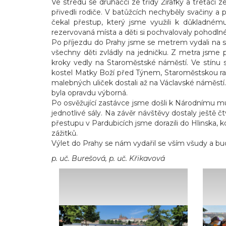
Ve středu se druháčci ze třídy Žirafky a třeťáci 
přivedli rodiče. V batůžcích nechyběly svačiny a p
čekal přestup, který jsme využili k důkladném
rezervovaná místa a děti si pochvalovaly pohodl
Po příjezdu do Prahy jsme se metrem vydali na s
všechny děti zvládly na jedničku. Z metra jsme 
kroky vedly na Staroměstské náměstí. Ve stínu st
kostel Matky Boží před Týnem, Staroměstskou ra
malebných uliček dostali až na Václavské náměstí
byla opravdu výborná.
Po osvěžující zastávce jsme došli k Národnímu muz
jednotlivé sály. Na závěr návštěvy dostaly ještě 
přestupu v Pardubicích jsme dorazili do Hlinska, kd
zážitků.
Výlet do Prahy se nám vydařil se vším všudy a b
p. uč. Burešová, p. uč. Křikavová