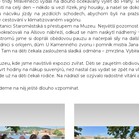
ze třídy Mravenečci vydali na dlouho očekávaný výlet do Prahy. Rá
ití na celý den – někdo si vezl řízek, jiný housky, a našel se dok
u nácviku jízdy na jezdících schodech, abychom byli na praž
né cestování v klimatizovaném vagónu.
tanici Staroměstská s přestupem na Muzeu. Největší pozornost 
pokračovali na Alšovo nábřeží, odkud se nám naskytl nádherný 
romů jsme si dopřáli obědovou pauzu a načerpali síly na další 
dnici s orlojem, dům U Kamenného zvonu i pomník mistra Jana
. Tam na děti čekala zasloužená sladká odměna – zmrzlina. Vybír
eu, kde jsme navštívili expozici zvířat. Děti se zaujetím obdivo
čtvrt hodiny na nákup suvenýrů, než nastal čas vydat se zpět na
e už na děti čekali rodiče. Na nádraží se ozývalo radostné vítání a
udeme na něj ještě dlouho vzpomínat.