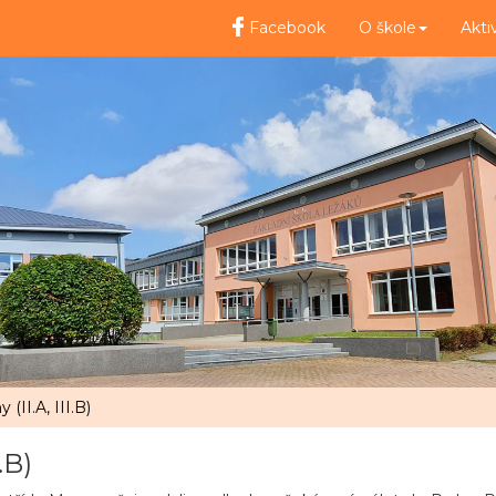
Facebook
O škole
Akti
(II.A, III.B)
.B)