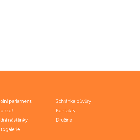
olní parlament
Schránka důvěry
onzoři
Kontakty
ídní nástěnky
Družina
togalerie