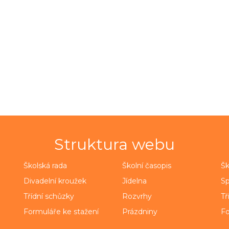
Struktura webu
Školská rada
Školní časopis
Šk
Divadelní kroužek
Jídelna
Sp
Třídní schůzky
Rozvrhy
Tř
Formuláře ke stažení
Prázdniny
Fo