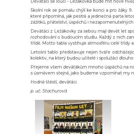
Deváťáci se loučí - Ležákovka bude mít nové hvě
Školní rok se pomalu chýlí ke konci a pro žáky 9. 
které připomíná, jak pestrá a jedinečná parta leto
zážitků, přátelství, úspěchů i nezapomenutelných
Deváťáci z Ležákovky za sebou mají devět let spol
rozhodování o budoucím studiu. Každý z nich zan
třídě. Motto tabla vystihuje atmosféru celé třídy a
Letošní tablo představuje nejen tváře odcházejícíc
kolektiv, na který budou učitelé i spolužáci dlouh
Přejeme všem deváťákům mnoho úspěchů na nových 
s úsměvem stejně, jako budeme vzpomínat my n
Hodně štěstí, deváťáci.
p. uč. Stachurová