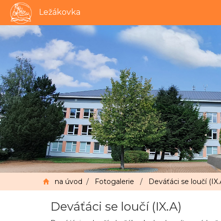
Ležákovka
na úvod
/
Fotogalerie
/
Deváťáci se loučí (IX.
Deváťáci se loučí (IX.A)