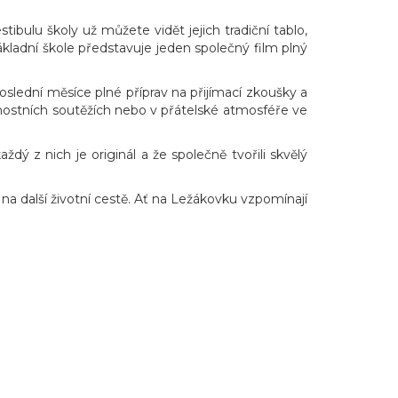
tibulu školy už můžete vidět jejich tradiční tablo,
základní škole představuje jeden společný film plný
oslední měsíce plné příprav na přijímací zkoušky a
mostních soutěžích nebo v přátelské atmosféře ve
ždý z nich je originál a že společně tvořili skvělý
 další životní cestě. Ať na Ležákovku vzpomínají