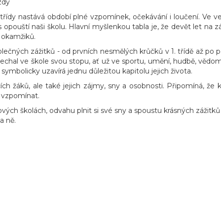
zdy
třídy nastává období plné vzpomínek, očekávání i loučení. Ve ves
s opouští naši školu. Hlavní myšlenkou tabla je, že devět let na 
 okamžiků.
ečných zážitků - od prvních nesmělých krůčků v 1. třídě až po p
echal ve škole svou stopu, ať už ve sportu, umění, hudbě, vědo
 symbolicky uzavírá jednu důležitou kapitolu jejich života.
h žáků, ale také jejich zájmy, sny a osobnosti. Připomíná, že ka
o vzpomínat.
školách, odvahu plnit si své sny a spoustu krásných zážitků na
a ně.