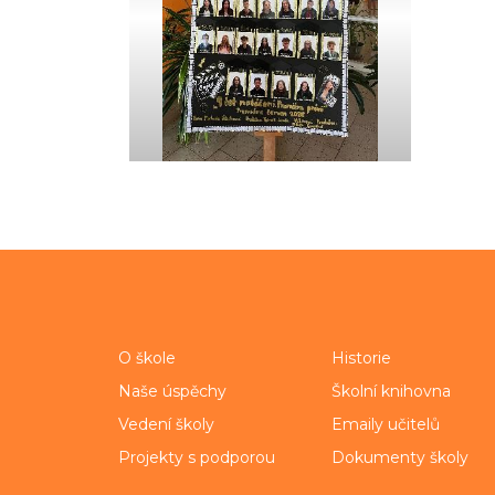
O škole
Historie
Naše úspěchy
Školní knihovna
Vedení školy
Emaily učitelů
Projekty s podporou
Dokumenty školy