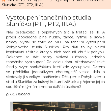
na úvod
/
Fotogalerie
/
Vystoupení tanečního studia
Sluníčko (PT1, PT2, III.A.)
Vystoupení tanečního studia
Sluníčko (PT1, PT2, III.A.)
Naši předškoláci z přípravných tříd a třeťáci ze III. A
prožili dopoledne plné hudby, tance, rytmu a skvělé
nálady. Vydali se totiž do MFC na taneční vystoupení
Pohybového studia Sluníčko. Pro děti to byl velmi
inspirativní zážitek, který v nich probudil chuť k pohybu.
Dokonce se děti samy aktivně zúčasnily jednoho
tanečního vystoupení. Po celou dobu představení také
fandily svým spolužákům, kteří zde vystupovali. Dětem
se přehlídka jednotlivých choreografií velice líbila a
sledovaly ji s velkým nadšením. Děkujeme Pohybovému
studiu Sluníčko za krásný kulturní zážitek a přejeme jejich
soutěžním týmům mnoho dalších úspěchů!
p. uč. Hubená