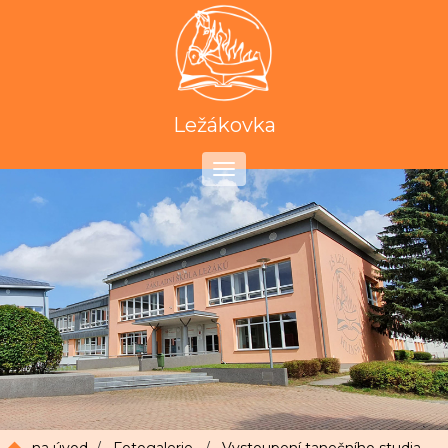
Ležákovka
Toggle
navigation