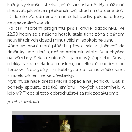
každý vyzkoušel stezku ještě samostatně. Bylo úžasné
sledovat, jak všichni překonali svůj strach a statečně došli
až do cíle. Za odměnu na ně čekal sladký poklad, o který
se spravedlivě podělili.
Po tak nabitém programu přišla chvíle odpočinku. Ve
22.30 hodin se z našeho hotelu stala tichá zóna a během
neuvěřitelných deseti minut všichni spokojeně usnuli.
Ráno se první ranní ptáčata přesouvala z „ložnice“ do
družinky, kde si hrála, než se probudili ostatní. V kuchyňce
na všechny čekala snídaně – jahodový čaj nebo šťáva,
rohlíky s marmeládou, máslem, nutellou či medem od
Terezky. Nechyběly ani koblihy, a co se nesnědlo ráno,
zmizelo během velké přestávky.
Myslím, že naše přespávačka dopadla na jedničku. Děti si
odnesly spoustu zážitků, smíchu i nových vzpomínek. A
kdo ví? Třeba si toto dobrodružství za rok zopakujeme.
p. uč. Burešová