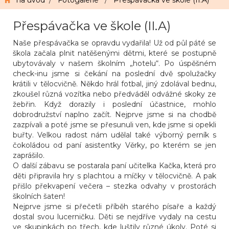
na úvod
/
Fotogalerie
/
Přespávačka ve škole (II.A)
Přespávačka ve škole (II.A)
Naše přespávačka se opravdu vydařila! Už od půl páté se
škola začala plnit natěšenými dětmi, které se postupně
ubytovávaly v našem školním „hotelu“. Po úspěšném
check-inu jsme si čekání na poslední dvě spolužačky
krátili v tělocvičně. Někdo hrál fotbal, jiný zdolával bednu,
zkoušel různá vozítka nebo předváděl odvážné skoky ze
žebřin. Když dorazily i poslední účastnice, mohlo
dobrodružství naplno začít. Nejprve jsme si na chodbě
zazpívali a poté jsme se přesunuli ven, kde jsme si opekli
buřty. Velkou radost nám udělal také výborný perník s
čokoládou od paní asistentky Věrky, po kterém se jen
zaprášilo.
O další zábavu se postarala paní učitelka Kačka, která pro
děti připravila hry s plachtou a míčky v tělocvičně. A pak
přišlo překvapení večera – stezka odvahy v prostorách
školních šaten!
Nejprve jsme si přečetli příběh starého písaře a každý
dostal svou lucerničku. Děti se nejdříve vydaly na cestu
ve skupinkách po třech, kde luštily různé úkoly. Poté si