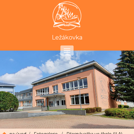
Ležákovka
Toggle
navigation