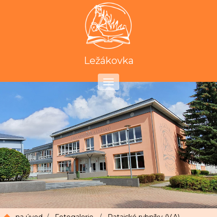
Ležákovka
Toggle
navigation