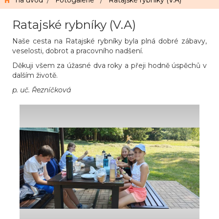
na úvod
/
Fotogalerie
/
Ratajské rybníky (V.A)
Ratajské rybníky (V.A)
Naše cesta na Ratajské rybníky byla plná dobré zábavy,
veselosti, dobrot a pracovního nadšení.
Děkuji všem za úžasné dva roky a přeji hodně úspěchů v
dalším životě.
p. uč. Řezníčková