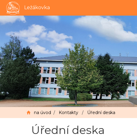
Ležákovka
na úvod
/
Kontakty
/
Úřední deska
Úřední deska