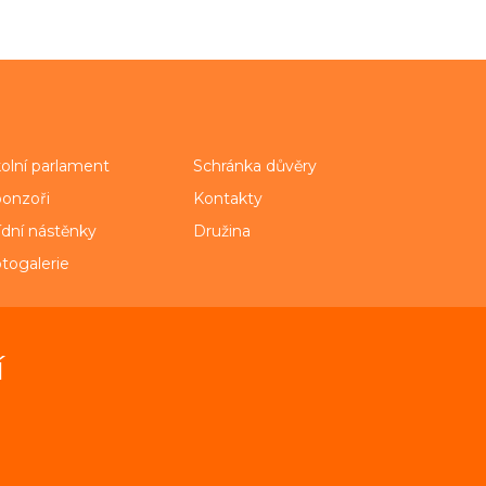
olní parlament
Schránka důvěry
onzoři
Kontakty
ídní nástěnky
Družina
togalerie
í