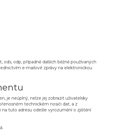
odt, ods, odp, případně dalších běžně používaných
řednictvím e-mailové zprávy na elektronickou
mentu
 je neúplný, nelze jej zobrazit uživatelsky
přenosném technickém nosiči dat, a z
 na tuto adresu odešle vyrozumění o zjištění
á.