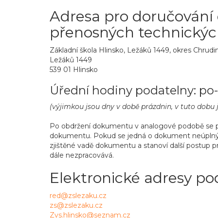
Adresa pro doručování
přenosných technických
Základní škola Hlinsko, Ležáků 1449, okres Chrud
Ležáků 1449
539 01 Hlinsko
Úřední hodiny podatelny: po-
(výjimkou jsou dny v době prázdnin, v tuto dobu
Po obdržení dokumentu v analogové podobě se prov
dokumentu. Pokud se jedná o dokument neúplný či
zjištěné vadě dokumentu a stanoví další postup pro
dále nezpracovává.
Elektronické adresy po
red@zslezaku.cz
zs@zslezaku.cz
Zvs.hlinsko@seznam.cz