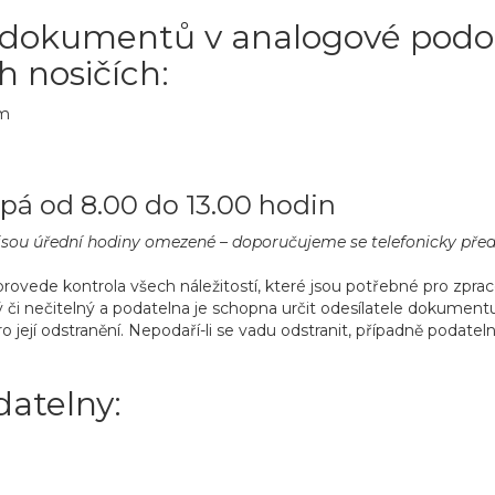
 dokumentů v analogové podo
 nosičích:
im
pá od 8.00 do 13.00 hodin
 jsou úřední hodiny omezené – doporučujeme se telefonicky před
ede kontrola všech náležitostí, které jsou potřebné pro zpraco
 nečitelný a podatelna je schopna určit odesílatele dokumentu 
 její odstranění. Nepodaří-li se vadu odstranit, případně podate
datelny: