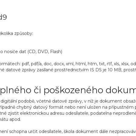
d9
ěkolika způsoby:
 nosiče dat (CD, DVD, Flash)
átech: pdf, pdf/a, doc, docx, xml, html, htm, txt, rtf, xls, xlsx, 
né datové zprávy zasílané prostřednictvím IS DS je 10 MB, prost
úplného či poškozeného doku
igitální podobě, včetně datové zprávy, v níž je dokument obsažen,
ípadně chybný datový formát nebo není uložen na přípustném 
 zjistit elektronickou adresu odesílatele, podatelna neprodleně
mátu apod.
 není schopna určit odesílatele, škola dokument dále nezpracováv