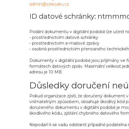
admin@zslezaku.cz
ID datové schránky: ntmmm
Podání dokumentu v digitální podobě lze učinit n
- prostřednictvím datové schránky
- prostřednictvím e-mailové zprávy
- osobně prostřednictvím přenosného technického
Dokumenty v digitální podobě jsou přijímány ve form
formátech datových zpráv. Maximální velikost jed
adresu je 10 MB.
Důsledky doručení ne
Pokud organizace zjistí, že doručený dokument v d
vnímatelným způsobem, obsahuje škodlivý kód př
doručeného dokumentu v digitální podobě je možné
škodlivého kódu, zjištění chybného datového for
Nepodaří-li se vadu odstranit případně podatelna