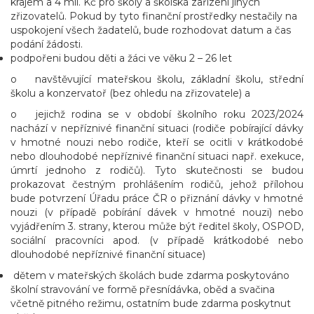
krajem a 4 mil. Kč pro školy a školská zařízení jiných
zřizovatelů. Pokud by tyto finanční prostředky nestačily na
uspokojení všech žadatelů, bude rozhodovat datum a čas
podání žádosti.
podpořeni budou děti a žáci ve věku 2 – 26 let
o navštěvující mateřskou školu, základní školu, střední
školu a konzervatoř (bez ohledu na zřizovatele) a
o jejichž rodina se v období školního roku 2023/2024
nachází v nepříznivé finanční situaci (rodiče pobírající dávky
v hmotné nouzi nebo rodiče, kteří se ocitli v krátkodobé
nebo dlouhodobé nepříznivé finanční situaci např. exekuce,
úmrtí jednoho z rodičů). Tyto skutečnosti se budou
prokazovat čestným prohlášením rodičů, jehož přílohou
bude potvrzení Úřadu práce ČR o přiznání dávky v hmotné
nouzi (v případě pobírání dávek v hmotné nouzi) nebo
vyjádřením 3. strany, kterou může být ředitel školy, OSPOD,
sociální pracovníci apod. (v případě krátkodobé nebo
dlouhodobé nepříznivé finanční situace)
dětem v mateřských školách bude zdarma poskytováno
školní stravování ve formě přesnídávka, oběd a svačina
včetně pitného režimu, ostatním bude zdarma poskytnut