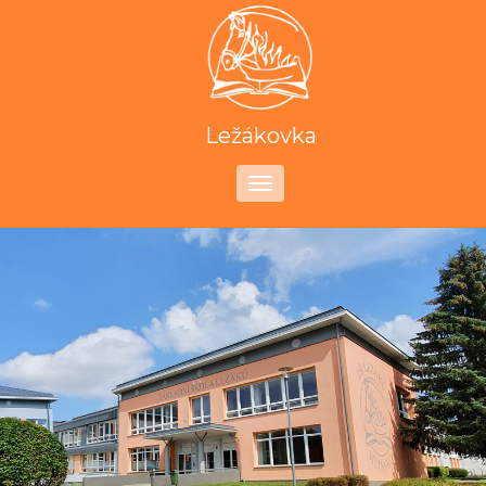
Notice
: Undefined index: image in
/www/sites/4/site84324/public_html/views/ViewHeader
on line
122
Ležákovka
Toggle
navigation