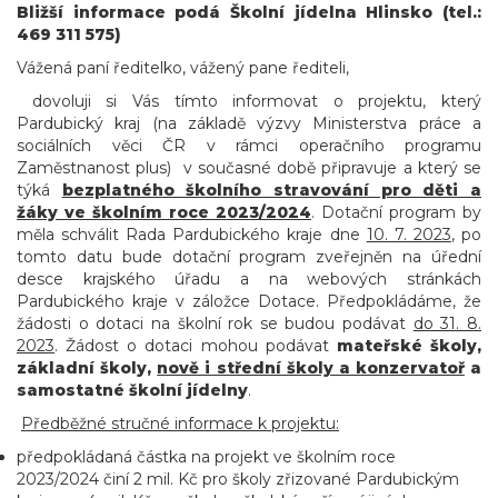
Bližší informace podá Školní jídelna Hlinsko (tel.:
469 311 575)
Vážená paní ředitelko, vážený pane řediteli,
dovoluji si Vás tímto informovat o projektu, který
Pardubický kraj (na základě výzvy Ministerstva práce a
sociálních věci ČR v rámci operačního programu
Zaměstnanost plus) v současné době připravuje a který se
týká
bezplatného školního stravování pro děti a
žáky ve školním roce 2023/2024
. Dotační program by
měla schválit Rada Pardubického kraje dne
10. 7. 2023
, po
tomto datu bude dotační program zveřejněn na úřední
desce krajského úřadu a na webových stránkách
Pardubického kraje v záložce Dotace. Předpokládáme, že
žádosti o dotaci na školní rok se budou podávat
do 31. 8.
2023
. Žádost o dotaci mohou podávat
mateřské školy,
základní školy,
nově i střední školy a konzervatoř
a
samostatné školní jídelny
.
Předběžné stručné informace k projektu:
předpokládaná částka na projekt ve školním roce
2023/2024 činí 2 mil. Kč pro školy zřizované Pardubickým