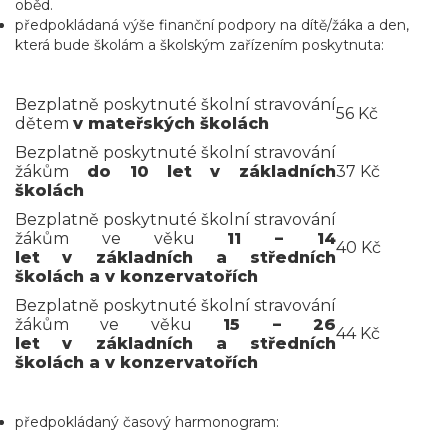
oběd.
předpokládaná výše finanční podpory na dítě/žáka a den,
která bude školám a školským zařízením poskytnuta:
Bezplatně poskytnuté školní stravování
56 Kč
dětem
v mateřských školách
Bezplatně poskytnuté školní stravování
žákům
do 10 let
v základních
37 Kč
školách
Bezplatně poskytnuté školní stravování
žákům ve věku
11 – 14
40 Kč
let
v základních a středních
školách a v konzervatořích
Bezplatně poskytnuté školní stravování
žákům ve věku
15 – 26
44 Kč
let
v základních a středních
školách a v konzervatořích
předpokládaný časový harmonogram: