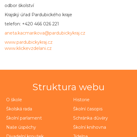
odbor školství
Krajský úřad Pardubického kraje
telefon: +420 466 026 221
aneta.kacmarikova@pardubickykraj.cz
www.pardubickykraj.cz
www.klickevzdelani.cz
Struktura webu
O škole
Historie
Školská rada
Školní časopis
Školní parlament
Schránka důvěry
Naše úspěchy
Školní knihovna
Divadelní kroužek
Jídelna