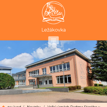
Ležákovka
Toggle
navigation