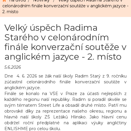
na úvod
/
Novinky
/
Velký úspěch Radima Starého v
celonárodním finále konverzační soutěže v anglickém jazyce -
2. místo
Velký úspěch Radima
Starého v celonárodním
finále konverzační soutěže v
anglickém jazyce - 2. místo
5.6.2026
Dne 4. 6. 2026 se žák naší školy Radim Starý z 9. ročníku
zúčastnil celonárodního finále konverzační soutěže v
anglickém jazyce.
Finále se konalo na VŠE v Praze za účasti nejlepších z
každého regionu naší republiky. Radim si poradil skvěle se
svým tématem Street Life a obsadil druhé místo. Patří mu
obrovské díky za reprezentace našeho okresu, regionu a
hlavně naší školy ZŠ Ležáků Hlinsko. Jako hlavní cenu
obdržel roční předplatné na aplikaci výuky angličtiny
ENLISHME pro celou školu.