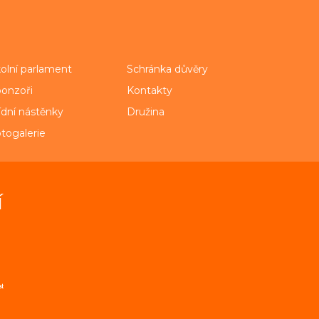
olní parlament
Schránka důvěry
onzoři
Kontakty
ídní nástěnky
Družina
togalerie
í