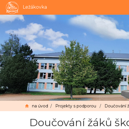
Ležákovka
na úvod
/
Projekty s podporou
/
Doučování žá
Doučování žáků škol