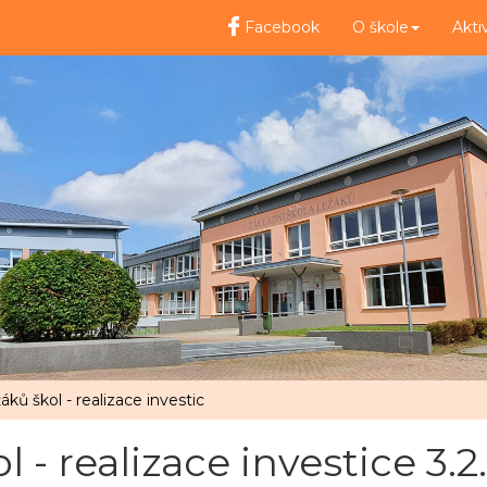
Facebook
O škole
Akti
ků škol - realizace investic
 - realizace investice 3.