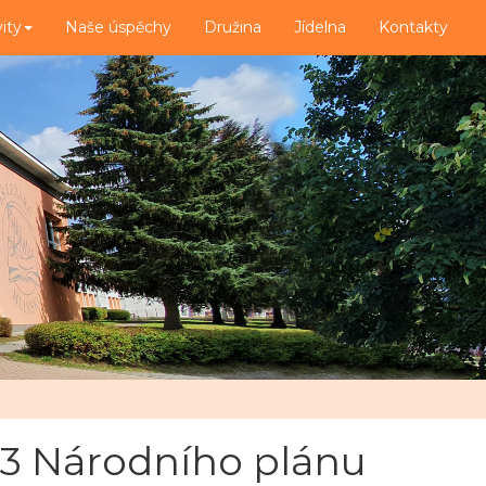
vity
Naše úspěchy
Družina
Jídelna
Kontakty
2.3 Národního plánu