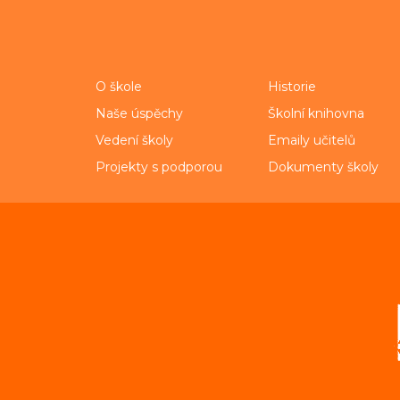
O škole
Historie
Naše úspěchy
Školní knihovna
Vedení školy
Emaily učitelů
Projekty s podporou
Dokumenty školy