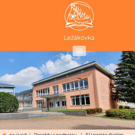
Ležákovka
Toggle
navigation