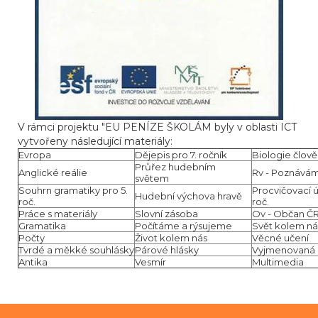
V rámci projektu "EU PENÍZE ŠKOLÁM byly v oblasti ICT
vytvořeny následující materiály:
Evropa
Dějepis pro 7. ročník
Biologie člov
Průřez hudebním
Anglické reálie
Rv - Poznávám
světem
Souhrn gramatiky pro 5.
Procvičovací ú
Hudební výchova hravě
roč.
roč.
Práce s materiály
Slovní zásoba
Ov - Občan Č
Gramatika
Počítáme a rýsujeme
Svět kolem ná
Počty
Život kolem nás
Věcné učení
Tvrdé a měkké souhlásky
Párové hlásky
Vyjmenovaná 
Antika
Vesmír
Multimedia