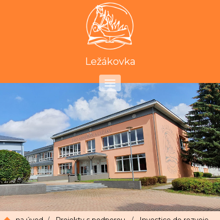
Ležákovka
Toggle
navigation