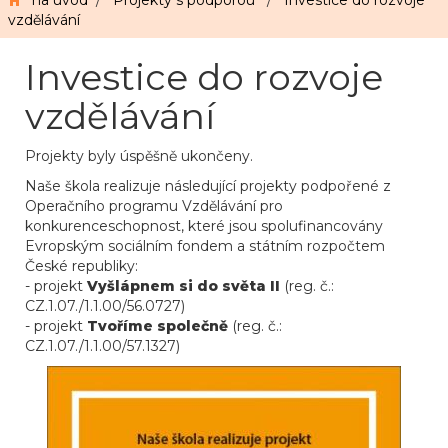
na úvod
/
Projekty s podporou
/
Investice do rozvoje
vzdělávání
Investice do rozvoje
vzdělávání
Projekty byly úspěšně ukončeny.
Naše škola realizuje následující projekty podpořené z
Operačního programu Vzdělávání pro
konkurenceschopnost, které jsou spolufinancovány
Evropským sociálním fondem a státním rozpočtem
České republiky:
- projekt
Vyšlápnem si do světa II
(reg. č.:
CZ.1.07./1.1.00/56.0727)
- projekt
Tvoříme společně
(reg. č.:
CZ.1.07./1.1.00/57.1327)