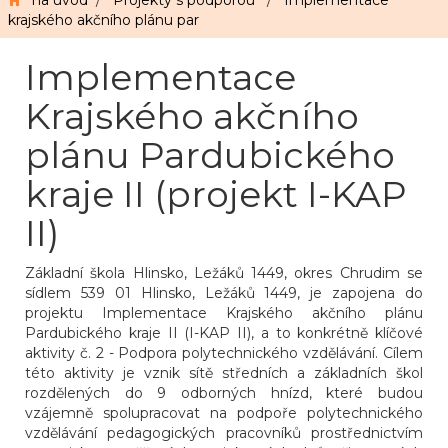
na úvod
/
Projekty s podporou
/
Implementace
krajského akčního plánu par
Implementace
Krajského akčního
plánu Pardubického
kraje II (projekt I-KAP
II)
Základní škola Hlinsko, Ležáků 1449, okres Chrudim se
sídlem 539 01 Hlinsko, Ležáků 1449, je zapojena do
projektu Implementace Krajského akčního plánu
Pardubického kraje II (I-KAP II), a to konkrétně klíčové
aktivity č. 2 - Podpora polytechnického vzdělávání. Cílem
této aktivity je vznik sítě středních a základních škol
rozdělených do 9 odborných hnízd, které budou
vzájemně spolupracovat na podpoře polytechnického
vzdělávání pedagogických pracovníků prostřednictvím