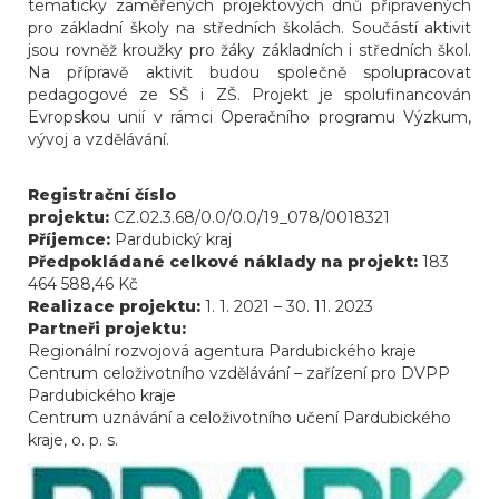
tematicky zaměřených projektových dnů připravených
pro základní školy na středních školách. Součástí aktivit
jsou rovněž kroužky pro žáky základních i středních škol.
Na přípravě aktivit budou společně spolupracovat
pedagogové ze SŠ i ZŠ. Projekt je spolufinancován
Evropskou unií v rámci Operačního programu Výzkum,
vývoj a vzdělávání.
Registrační číslo
projektu:
CZ.02.3.68/0.0/0.0/19_078/0018321
Příjemce:
Pardubický kraj
Předpokládané celkové náklady na projekt:
183
464 588,46 Kč
Realizace projektu:
1. 1. 2021 – 30. 11. 2023
Partneři projektu:
Regionální rozvojová agentura Pardubického kraje
Centrum celoživotního vzdělávání – zařízení pro DVPP
Pardubického kraje
Centrum uznávání a celoživotního učení Pardubického
kraje, o. p. s.