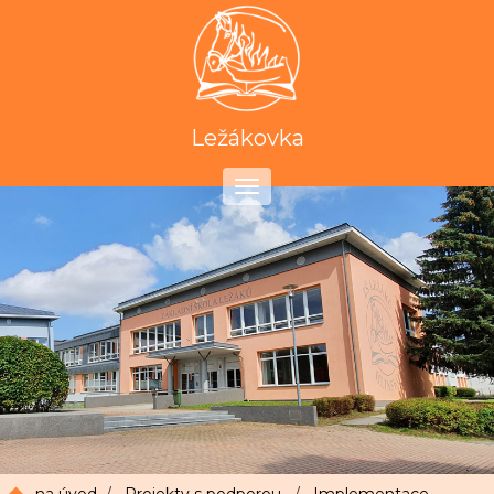
Ležákovka
Toggle
navigation