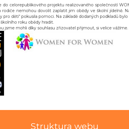
je do celorepublikového projektu realizovaného společností W
jich rodiče nemohou dovolit zaplatit jim obědy ve školní jídelně. 
 pro děti“ pokusila pomoci. Na základě dodaných podkladů bylo ž
školního roku obědy hradit.
 jsme mohli díky souhlasu zřizovatel přijmout, si velice vážíme.
Struktura webu