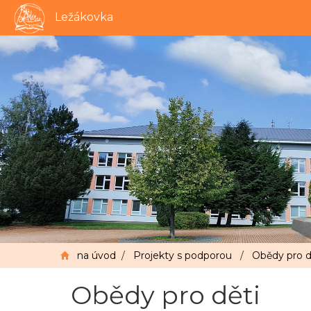
Ležákovka
na úvod
/
Projekty s podporou
/
Obědy pro d
Obědy pro děti