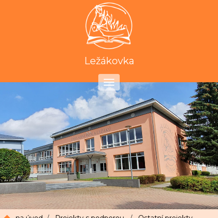
Ležákovka
Toggle
navigation