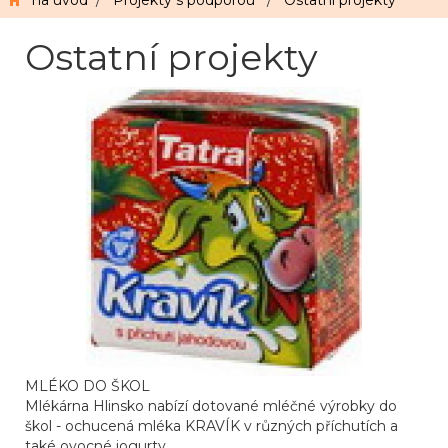
na úvod
/
Projekty s podporou
/
Ostatní projekty
Ostatní projekty
MLÉKO DO ŠKOL
Mlékárna Hlinsko nabízí dotované mléčné výrobky do
škol - ochucená mléka KRAVÍK v různých příchutích a
také ovocné jogurty.