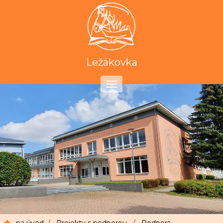
Ležákovka
Toggle
navigation