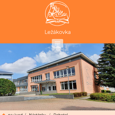
Ležákovka
Toggle
navigation