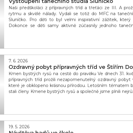
Vystoupení tanečního studia Sluníčko
Naši předškoláci z přípravných tříd a třeťáci ze III. A pro
rytmu a skvělé nálady. Vydali se totiž do MFC na taneč
Sluníčko. Pro děti to byl velmi inspirativní zážitek, kter
Dokonce se děti samy aktivně zúčasnily jednoho taneč
představení také fandily svým spolužákům, kteří zde
7. 6. 2026
Ozdravný pobyt přípravných tříd ve Štířím Do
Kmen bystrých rysů na cestě do pravěku Ve dnech 31. kvě
přípravných tříd prožili nezapomenutelný ozdravný pobyt v
které je obklopeno krásnou přírodou. Letošním tématem by
stali členy Kmene bystrých rysů a společně jsme plnili nejrů
si vyrobily originální trička s dinos
19. 5. 2026