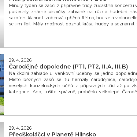
Minulý týden se žáčci z přípravné třídy zúčastnili koncertu 
poslechly známé písničky zahrané na různé hudební nástro
saxofon, klarinet, zobcová i příčná flétna, housle a violoncel
se jim líbil. Měly možnost poznat krásu hudby a seznámit 
Velmi děk
29. 4. 2026
Čarodějné dopoledne (PT1, PT2, II.A, III.B)
Na školní zahradě u venkovní učebny se jedno dopoledne
Místo běžných žáků se tu hemžily čarodějnice, čaroděj
veselých kouzelnických učňů z přípravných tříd až po zk
kategorie. Ano, tušíte správně, proběhlo velkolepé Čarod
jasné, že půjde o akci plnou magie a občas i tr
29. 4. 2026
Předškoláčci v Planetě Hlinsko