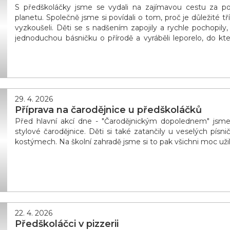
S předškoláčky jsme se vydali na zajímavou cestu za po
planetu. Společně jsme si povídali o tom, proč je důležité tří
vyzkoušeli. Děti se s nadšením zapojily a rychle pochopily,
jednoduchou básničku o přírodě a vyráběli leporelo, do k
pravidla, jak můžeme Zemi pomáhat. Velký ú
29. 4. 2026
Příprava na čarodějnice u předškoláčků
Před hlavní akcí dne - "Čarodějnickým dopolednem" jsme v
stylové čarodějnice. Děti si také zatančily u veselých pís
kostýmech. Na školní zahradě jsme si to pak všichni moc užil
22. 4. 2026
Předškoláčci v pizzerii