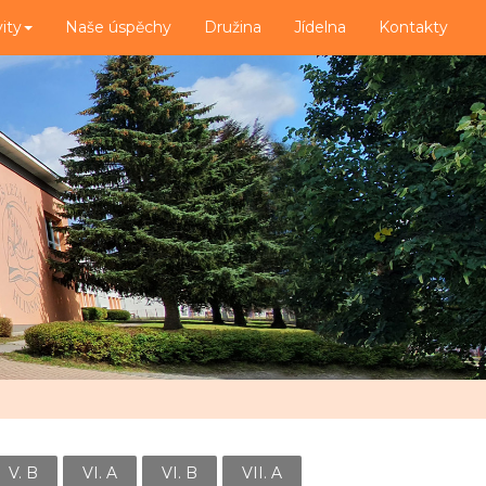
vity
Naše úspěchy
Družina
Jídelna
Kontakty
V. B
VI. A
VI. B
VII. A