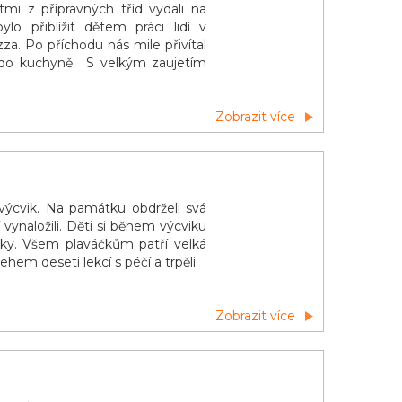
i z přípravných tříd vydali na
lo přiblížit dětem práci lidí v
izza. Po příchodu nás mile přivítal
 do kuchyně. S velkým zaujetím
Zobrazit více
 výcvik. Na památku obdrželi svá
ynaložili. Děti si během výcviku
oky. Všem plaváčkům patří velká
hem deseti lekcí s péčí a trpěli
Zobrazit více