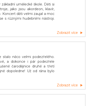
v základní umělecké škole. Děti si
je, jako jsou akordeon, klavír,
lo. Koncert děti velmi zaujal a moc
se s různými hudebními nástroji.
Zobrazit více
 stalo něco velmi podezřelého.
ové, a dokonce i pár podezřele
ušené čarodějnice druhé a třetí
ějné dopoledne! Už od rána bylo
Zobrazit více