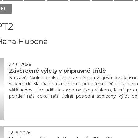
TEL
PT2
. Hana Hubená
22. 6. 2026
Závěrečné výlety v přípravné třídě
Na závěr školního roku jsme si s dětmi užili ještě dva krásné
vlakem do Slatiňan na zmrzlinu a procházku. Děti si zmrzli
větší radost jim udělala samotná jízda vlakem, která pr
pondělí nás čekal náš úplně poslední společný výlet do
cestovali vlakem. Navšt&iac
12. 6. 2026