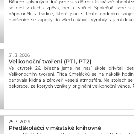
Během uplynulých dnů jsme si s dětmi užili krásné období sv
se nesl v duchu zpěvu, her a tvoření. Společně jsme si
připomněli si tradice, které jsou s tímto obdobím spoje
nadšením se zapojily do všech aktivit. Vyrobily si jarní deko
různými technikami a vytvořily roztomilé zaj&iac
31. 3. 2026
Velikonoční tvoření (PT1, PT2)
Ve čtvrtek 26. března jsme na naší škole přivítali dět
Velikonočním tvoření. Třída Čmeláčků se na několik hodin
panovala klidná a zároveň veselá atmosféra. Na stolech se 
dekorace, ze kterých vznikaly originální velikonoční věnce. 
různými materiály a vytvořit si vlastní d
25. 3. 2026
Předškoláčci v městské knihovně