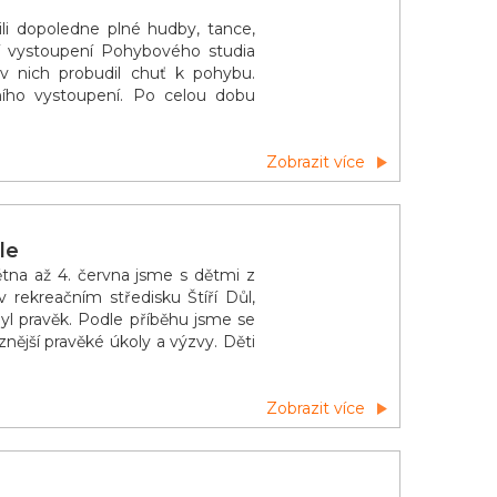
žili dopoledne plné hudby, tance,
ní vystoupení Pohybového studia
ý v nich probudil chuť k pohybu.
ního vystoupení. Po celou dobu
Zobrazit více
le
tna až 4. června jsme s dětmi z
 rekreačním středisku Štíří Důl,
l pravěk. Podle příběhu jsme se
znější pravěké úkoly a výzvy. Děti
Zobrazit více