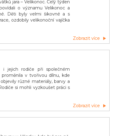
átků jara – Velikonoc. Celý týden
 povídali o významu Velikonoc a
né. Děti byly velmi šikovné a s
race, ozdobily velikonoční vajíčka
Zobrazit více
i i jejich rodiče při společném
 proměnila v tvořivou dílnu, kde
objevily různé materiály, barvy a
Rodiče si mohli vyzkoušet práci s
Zobrazit více