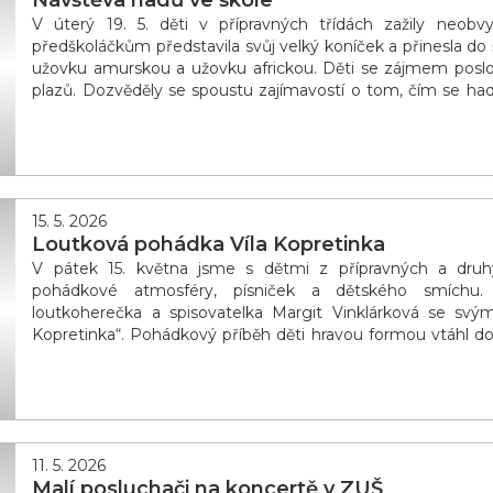
Návštěva hadů ve škole
V úterý 19. 5. děti v přípravných třídách zažily neobv
předškoláčkům představila svůj velký koníček a přinesla do
užovku amurskou a užovku africkou. Děti se zájmem poslou
plazů. Dozvěděly se spoustu zajímavostí o tom, čím se hadi
Mohly si také prohlé
15. 5. 2026
Loutková pohádka Víla Kopretinka
V pátek 15. května jsme s dětmi z přípravných a druhý
pohádkové atmosféry, písniček a dětského smíchu. N
loutkoherečka a spisovatelka Margit Vinklárková se svý
Kopretinka“. Pohádkový příběh děti hravou formou vtáhl do
řešit r�
11. 5. 2026
Malí posluchači na koncertě v ZUŠ