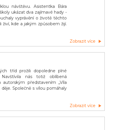
yklou návštěvu. Asistentka Bára
 školy ukázat dva zajímavé hady -
chaly vyprávění o životě těchto
 živí, kde a jakým způsobem žijí.
Zobrazit více
ch tříd prožili dopoledne plné
avštívila nás totiž oblíbená
m autorským představením „Víla
 děje. Společně s vílou pomáhaly
Zobrazit více