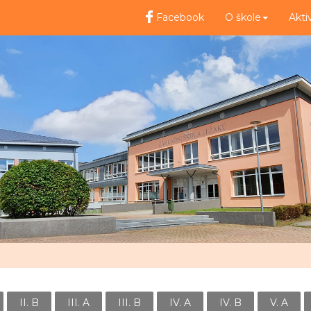
Facebook
O škole
Akti
II. B
III. A
III. B
IV. A
IV. B
V. A