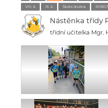
VIII. A
IX. A
Školní družina
ROBO
Nástěnka třídy 
třídní učitelka Mgr