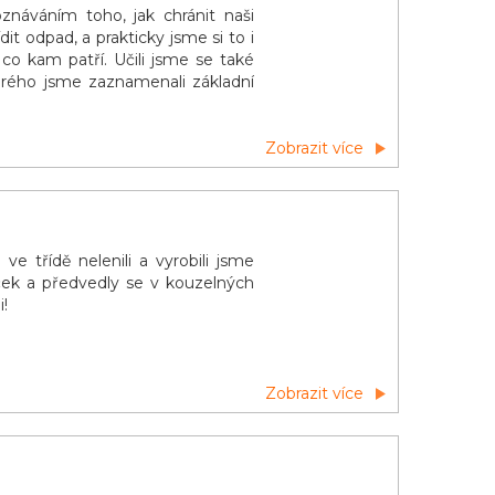
znáváním toho, jak chránit naši
dit odpad, a prakticky jsme si to i
 co kam patří. Učili jsme se také
terého jsme zaznamenali základní
Zobrazit více
e třídě nelenili a vyrobili jsme
niček a předvedly se v kouzelných
i!
Zobrazit více