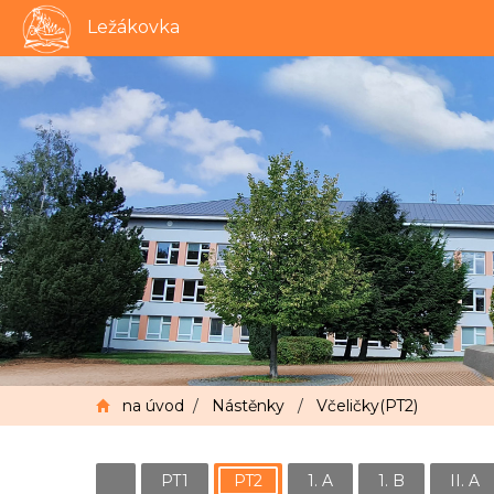
Ležákovka
na úvod
/
Nástěnky
/
Včeličky(PT2)
PT1
PT2
1. A
1. B
II. A