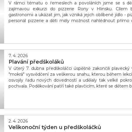
V rámci tématu o řemeslech a povoláních jsme se s dětm
zajímavou exkurzi do pizzerie Rony v Hlinsku. Cílem by
gastronomii a ukázat jim, jak vzniká jejich oblíbené jídlo - p
personál pizzerie a děti měly možnost nahlédnout přímo
sledovaly proces přípravy pizzy až po samo
7. 4. 2026
Plavání předškoláků
V úterý 7. dubna předškoláčci úspěšně zakončili plavecký
"mokrá" vysvědčení za veškerou snahu, kterou během lekcí v
osvojily řadu nových dovedností a udělaly tak velké pokr
pochvala. Poděkování patří také plavčicím, které se dětem be
2. 4. 2026
Velikonoční týden u předškoláčků