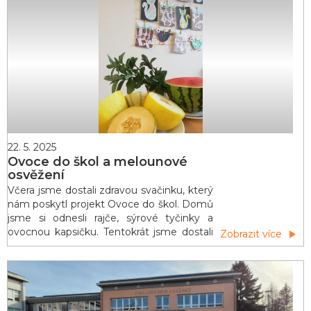
ujala kněžna Marie a princezna Karolína.
Děti se přenesly do časů dávno minulých
a poznávaly, jak se na zámku žilo.
Dozvěděly se, co obn&aacu
22. 5. 2025
Ovoce do škol a melounové
osvěžení
Včera jsme dostali zdravou svačinku, který
nám poskytl projekt Ovoce do škol. Domů
jsme si odnesli rajče, sýrové tyčinky a
ovocnou kapsičku. Tentokrát jsme dostali
Zobrazit více
také melouny, klasický vodní, oranžový
Cantaloupe a meloun žlutý – cukrový.
Nejvíce nám chutnal klasický červený
meloun a meloun Cantaloupe. Žlutý
meloun tolik úspěšný nebyl a tak jsme