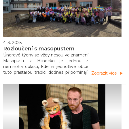
improvizovali a udělali jsme si melounové
osvěžení. Do lahve na pití j
4. 3. 2025
Rozloučení s masopustem
Únorové týdny se vždy nesou ve znamení
Masopustu a Hlinecko je jednou z
nemnoha oblastí, kde si jednotlivé obce
tuto prastarou tradici dodnes připomínají.
Zobrazit více
Osobitá atmosféra, důraz na tradiční
vzhled jednotlivých masek, nespoutané
veselí - to vše dělá masopustní obchůzky
něčím nevšedním. Masopustní obchůzky
na Hlinecku jsou zapsány na seznamu
nehmotného kulturního dědictví UNESCO.
A Hlinsko je na tuto skutečnost