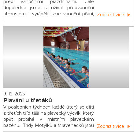
před vánočními prázdninami. Celé
dopoledne jsme si užívali předvánoční
atmosféru - vyráběli jsme vánoční přání,
Zobrazit více
povídali jsme si o vánočních zvycích, plnili
vánoční úkoly a ochutnávali cukroví.
Nejvíce nás potěšilo rozbalování dárečků a
dívání se na pohádku. Nyní nás čekají dny
radosti
9. 12. 2025
Plavání u třeťáků
V posledních týdnech každé úterý se děti
z třetích tříd těší na plavecký výcvik, který
opět probíhá v místním plaveckém
bazénu. Třídy Motýlků a Mravenečků jsou
Zobrazit více
rozděleny na tři týmy a pod vedením