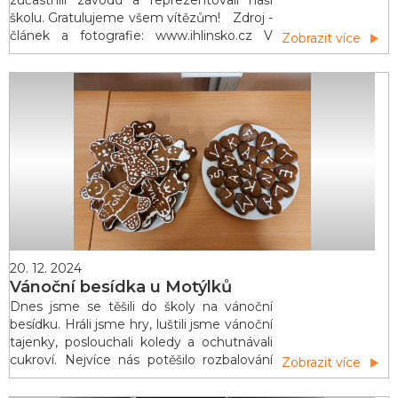
zúčastnili závodů a reprezentovali naši
školu. Gratulujeme všem vítězům! Zdroj -
článek a fotografie: www.ihlinsko.cz V
Zobrazit více
úterý 28. ledna se zimní stadion v
Olšinkách proměnil v arénu plnou
adrenalinu, svištících bruslí a nadšeného
povzbuzování. Žáci základních škol z
Hlinska a okolí změřili své síly v rychlobr
20. 12. 2024
Vánoční besídka u Motýlků
Dnes jsme se těšili do školy na vánoční
besídku. Hráli jsme hry, luštili jsme vánoční
tajenky, poslouchali koledy a ochutnávali
cukroví. Nejvíce nás potěšilo rozbalování
Zobrazit více
dárečků, které jsme našli pod
stromečkem. Celé dopoledne jsme si