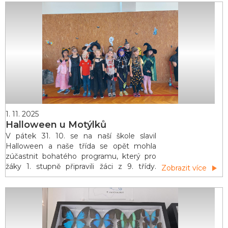
zkušených instruktorů si zdokonalují
techniku plavání a zkouší různé plavecké
styly. Závěrečné minuty každé lekce si
děti užívaj&iacut
1. 11. 2025
Halloween u Motýlků
V pátek 31. 10. se na naší škole slavil
Halloween a naše třída se opět mohla
zúčastnit bohatého programu, který pro
žáky 1. stupně připravili žáci z 9. třídy.
Zobrazit více
Program Halloweenského dopoledne byl
nabytý strašidelnými úkoly, při kterých
jsme museli prokázat statečnost,
šikovnost a zručnost. Na začátku
programu jsme museli předvést svého
vyrobeného ducha, vymyslet si jedinečný