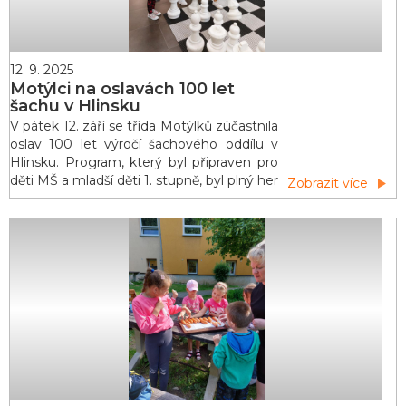
12. 9. 2025
Motýlci na oslavách 100 let
šachu v Hlinsku
V pátek 12. září se třída Motýlků zúčastnila
oslav 100 let výročí šachového oddílu v
Hlinsku. Program, který byl připraven pro
děti MŠ a mladší děti 1. stupně, byl plný her
Zobrazit více
a zábavy. Hned po uvítání jsme se
zúčastnili úkolů, které byly připraveny u
deseti stanovišť. Po jejich splnění jsme si
vysloužili malý dáreček. Divadelní soubor
Poklad měl pro nás připravenou krá