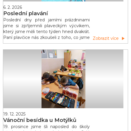
6. 2. 2026
Poslední plavání
Poslední dny před jarními prázdninami
jsme si zpříjemnili plaveckým výcvikem,
který jsme měli tento týden hned dvakrát.
Paní plavčice nás zkoušeli z toho, co jsme
Zobrazit více
se během výcviku naučili: splývání, skok do
vody, plavecké styly. Nechyběla ani
zábava ve formě her a soutěží. Většina
z nás jsou už šikovní plavci, někdo se ještě
pohybuje ve vodě s pomocí plaveckých
pomůcek, ale veli
19. 12. 2025
Vánoční besídka u Motýlků
19. prosince jsme šli naposled do školy