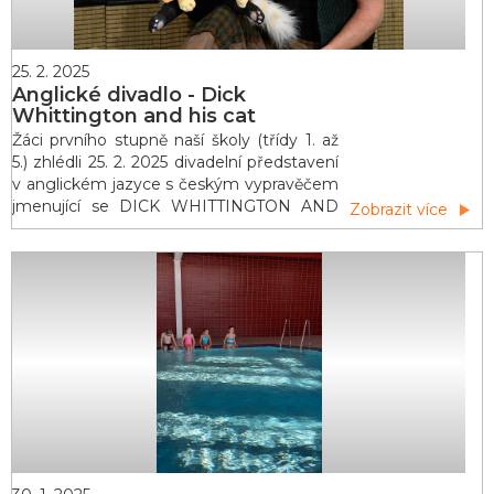
25. 2. 2025
Anglické divadlo - Dick
Whittington and his cat
Žáci prvního stupně naší školy (třídy 1. až
5.) zhlédli 25. 2. 2025 divadelní představení
v anglickém jazyce s českým vypravěčem
jmenující se DICK WHITTINGTON AND
Zobrazit více
HIS CAT. Jednalo se o tradiční britský
příběh o chudém sirotku Dickovi, který se i
díky své kamarádce kočce stane starostou
Londýna. Chudý sirotek Dick Whittington
utratil své poslední peníze na kočku Kitty.
Společně se vyd&aacut