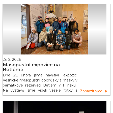
dveřích učebny. Není to obyčejný klíč —
reaguje na splněné jarní výzvy. Každá
aktivita klíč pootočí o kousek dál. Až se v
pátek 20. března otoč&ia
25. 2. 2026
Masopustní expozice na
Betlémě
Dne 25. února jsme navštívili expozici
Vesnické masopustní obchůzky a masky v
památkové rezervaci Betlém v Hlinsku.
Na výstavě jsme viděli veselé fotky z
Zobrazit více
masopustního průvodu, které jsou
dlouhodobou tradicí v obcích na Hlinecku.
Velmi pěkné byly figuríny slamáka, rasa a
laufra. Atmosféru samotné obchůzky nám