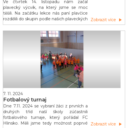
Ve čtvrtek 14. listopadu nám začal
plavecký výcvik, na který jsme se moc
těšili. Na začátku lekce nás paní plavčice
rozdělili do skupin podle našich plaveckých
Zobrazit více
dovedností. Nejzdatnější z nás už plavou
bez pomůcek, ale většina z nás ještě
používala rukávky s páskem nebo
destičku. To nám však náladu nekazilo a
plavání jsme si velice užili. Nejlepší byl
konec výcviku, kdy jsme si mohli za o
7. 11. 2024
Fotbalový turnaj
Dne 7.11. 2024 se vybraní žáci z prvních a
druhých tříd naší školy zúčastnili
fotbalového turnaje, který pořádal FC
Hlinsko. Měli jsme tedy možnost poprvé
Zobrazit více