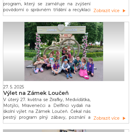
program, který se zaměřuje na zvýšení
povědomí o správném třídění a recyklaci
Zobrazit více
odpadu. Tento program se uskutečnil ve
třech učebnách a zúčastnili se ho všichni
žáci naší školy. „Tonda Obal“ realizoval
čtrnáct pětačtyřicetiminutových besed
s kvalifikovanými lektory. Této bese
27. 5. 2025
Výlet na Zámek Loučeň
V úterý 27. května se Žirafky, Medvíďátka,
Motýlci, Mravenečci a Delfínci vydali na
školní výlet na Zámek Loučeň. Čekal nás
pestrý program plný zábavy, poznání a
Zobrazit více
pohádkových dobrodružství. Výlet začal
dětskou prohlídkou zámku, kde se nás