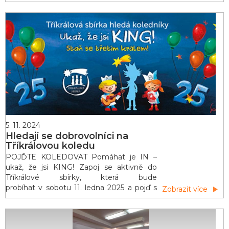
navštívit novou halu při ZŠ Resslova. Utkali
jsme se se stejně zapálenými sportovci ze
ZŠ Smetanova, ZŠ Kameničky, ZŠ Trhová
Kamenice a samozřejmě i s domácím
týmem ZŠ Resslova. Nebylo vítězů ani
poražených, hráli jsme jen
5. 11. 2024
Hledají se dobrovolníci na
Tříkrálovou koledu
POJĎTE KOLEDOVAT Pomáhat je IN –
ukaž, že jsi KING! Zapoj se aktivně do
Tříkrálové sbírky, která bude
probíhat v sobotu 11. ledna 2025 a pojď s
Zobrazit více
námi koledovat. Nezáleží na věku, ani na
tom, kde bydlíš, důležité je nadšení a chuť
pomáhat. Být koledníkem, je překonat
sám sebe! Zažij, jaké je to pomáhat