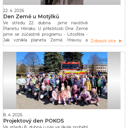
22. 4. 2026
Den Země u Motýlků
Ve středu 22. dubna jsme navštívili
Planetu Hlinsko. U příležitosti Dne Země
jsme se zúčastnili programu - Litosféra -
Jak vznikla planeta Země. Hravou a
Zobrazit více
zajímavou formou jsme se dozvěděli
nejen jak vznikla naše planeta, ale z jakých
vrstev se skládá, jak ovlivňuje Měsíc odliv
a příliv, co se děje při zemětřesení a
seznámili jsme se s různými geologickými
pojmy. Po příchodu do školy jsme
pokračovali v aktivitách, které n&aacu
8. 4. 2026
Projektový den POKOS
Ve středu 8. dubna u nás ve škole proběhl