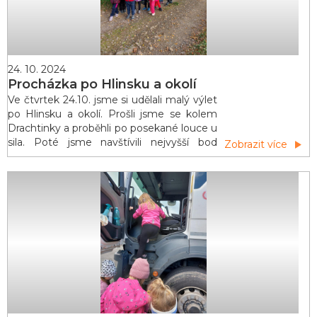
24. 10. 2024
Procházka po Hlinsku a okolí
Ve čtvrtek 24.10. jsme si udělali malý výlet
po Hlinsku a okolí. Prošli jsme se kolem
Drachtinky a proběhli po posekané louce u
sila. Poté jsme navštívili nejvyšší bod
Zobrazit více
Hlinska, tedy nádraží, které stojí 582,9
metrů nad mořem. Následně naše cesta
vedla kolem hřbitova a pokračovala
prohlídkou kostela Narození Panny Marie.
Procházka nám umožnila poznávat
stromy, které jsme se učili v prvouce.
Kdyby nám zbývalo v&i