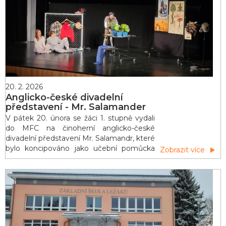
byla představena také prostřednictvím
krátkého filmového dokumentu. Na konci
prohlídky jsme na
20. 2. 2026
Anglicko-české divadelní
představení - Mr. Salamander
V pátek 20. února se žáci 1. stupně vydali
do MFC na činoherní anglicko-české
divadelní představení Mr. Salamandr, které
bylo koncipováno jako učební pomůcka
Zobrazit více
pro výuku angličtiny. Během celého
představení se přirozeně střídala
angličtina s češtinou, herci mluvili
srozumitelně a pomalejším tempem. Děti
tak mohly zachytit řadu slovíček i frází,
které znají z hodin angličtiny. Výrazy, které
jim byly no