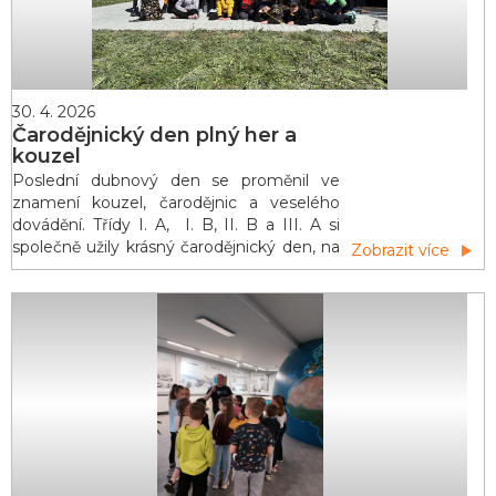
30. 4. 2026
Čarodějnický den plný her a
kouzel
Poslední dubnový den se proměnil ve
znamení kouzel, čarodějnic a veselého
dovádění. Třídy I. A, I. B, II. B a III. A si
společně užily krásný čarodějnický den, na
Zobrazit více
který budou děti ještě dlouho vzpomínat.
Pro všechny malé čaroděje a čarodějnice
byl připraven pestrý program plný her,
soutěží a zábavy. Na školním pozemku
vzniklo několik stanovišť, kde si děti mohly
vyzkoušet svou šikovnost, rychlost i o