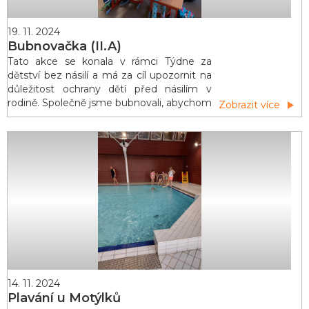
19. 11. 2024
Bubnovačka (II.A)
Tato akce se konala v rámci Týdne za
dětství bez násilí a má za cíl upozornit na
důležitost ochrany dětí před násilím v
rodině. Společně jsme bubnovali, abychom
Zobrazit více
dali hlas těm, kteří ho potřebují slyšet.
14. 11. 2024
Plavání u Motýlků