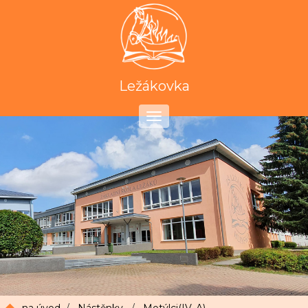
Ležákovka
Toggle
navigation