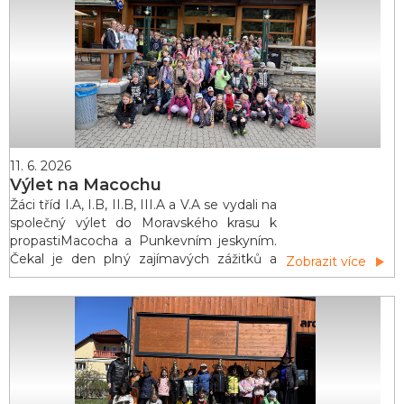
Dokonce se děti samy aktivně zúčasnily
jednoho tanečního vystoupení. Po celou
dobu představení také fandily svým
spolužákům, kteří zde
11. 6. 2026
Výlet na Macochu
Žáci tříd I.A, I.B, II.B, III.A a V.A se vydali na
společný výlet do Moravského krasu k
propastiMacocha a Punkevním jeskyním.
Čekal je den plný zajímavých zážitků a
Zobrazit více
objevování krásnaší přírody.Nejprve jsme
navštívili propast Macocha, odkud se nám
naskytl nádherný výhled do jejíhloubky.
Poté jsme se lanovkou svezli dolů k
Punkevním jeskyním. Už samotná jízda
bylapro děti velkým