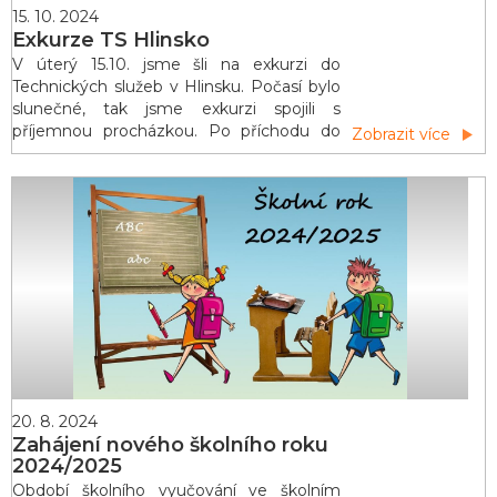
15. 10. 2024
Exkurze TS Hlinsko
V úterý 15.10. jsme šli na exkurzi do
Technických služeb v Hlinsku. Počasí bylo
slunečné, tak jsme exkurzi spojili s
příjemnou procházkou. Po příchodu do
Zobrazit více
jedné z hal jsme si zopakovali, jak třídit
odpad a proč je třídění dodpadů důležité.
Dozvěděli jsme se spoustu nových
informací o dalším využití tříděného
odpadu, zejména plastů. Měli jsme
možnost se podívat přímo na třídící linku,
kde
20. 8. 2024
Zahájení nového školního roku
2024/2025
Období školního vyučování ve školním