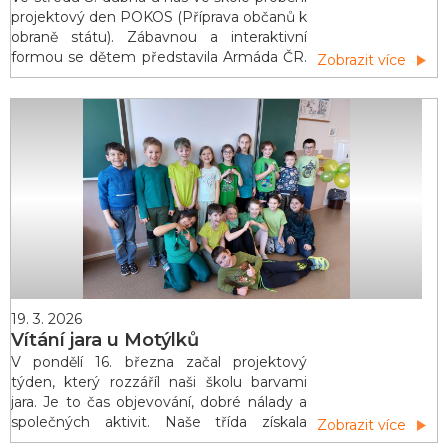
projektový den POKOS (Příprava občanů k
obraně státu). Zábavnou a interaktivní
formou se dětem představila Armáda ČR.
Zobrazit více
Přednášky se zaměřily na mimořádné
situace, přežití v terénu a
kyberbezpečnost.Děti mohly vidět
nejmodernější hasičské auto z VHJ Týniště
a vyzkoušet si hašení vodou, prohlédnout
si své spolužáky termokamerou a
potěžkat si vyproš
19. 3. 2026
Vítání jara u Motýlků
V pondělí 16. března začal projektový
týden, který rozzáříl naši školu barvami
jara. Je to čas objevování, dobré nálady a
společných aktivit. Naše třída získala
Zobrazit více
symbolický jarní klíč, který máme na