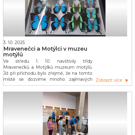
halloweenský pokřik a p�
3. 10. 2025
Mravenečci a Motýlci v muzeu
motýlů
Ve středu 1. 10. navštívily třídy
Mravenečků a Motýlků muzeum motýlů.
Již při příchodu bylo zřejmé, že na tomto
místě se dozvíme mnoho zajímavých
Zobrazit více
informací a prohlédneme si mnoho
zajímavých exemplářů. Pan Černý, který
nás muzeem provázel, nám sdělil, že
motýlů, brouků a dalšího hmyzu, zde má
na ukázku přes 4500. To už je opravdu
obdivuhodné číslo. Dozvěděli jsme se, že
největ