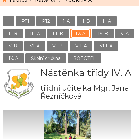
na úvod
/
Nástěnky
/
Motýlci(IV. A)
PT1
PT2
1. A
1. B
II. A
II. B
III. A
III. B
IV. A
IV. B
V. A
V. B
VI. A
VI. B
VII. A
VIII. A
IX. A
Školní družina
ROBOTEL
Nástěnka třídy IV. A
třídní učitelka Mgr. Jana
Řezníčková