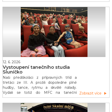
12. 6. 2026
Vystoupení tanečního studia
Sluníčko
Naši předškoláci z přípravných tříd a
třeťáci ze III. A prožili dopoledne plné
hudby, tance, rytmu a skvělé nálady.
Vydali se totiž do MFC na taneční
Zobrazit více
vystoupení Pohybového studia Sluníčko.
Pro děti to byl velmi inspirativní zážitek,
který v nich probudil chuť k pohybu.