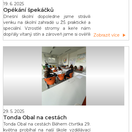
19. 6. 2025
Opékání špekáčků
Dnešní školní dopoledne jsme strávili
venku na školní zahradě u ŽŠ praktické a
speciální. Vzrostlé stromy a keře nám
dopřály vítaný stín a zároveň jsme si ověřili
Zobrazit více
naši znalost některých listnatých stromů.
Také nás zaujaly budky pro ptáky, které
se v tomto arboretu nacházejí. Uprostřed
zahrady je ohniště, kde jsme si mohli
opéct špekáčky. Byla to dobrota!
Douf&aac
29. 5. 2025
Tonda Obal na cestách
Tonda Obal na cestách Během čtvrtka 29.
května probíhal na naší škole vzdělávací