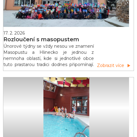
17. 2. 2026
Rozloučení s masopustem
Únorové týdny se vždy nesou ve znamení
Masopustu a Hlinecko je jednou z
nemnoha oblastí, kde si jednotlivé obce
tuto prastarou tradici dodnes připomínají.
Zobrazit více
Masopustní obchůzky na Hlinecku jsou
zapsány na seznamu nehmotného
kulturního dědictví UNESCO. A Hlinsko je
na tuto skutečnost patřičně hrdé, a tak i
letos pořádalo ROZLOUČENÍ S
MASOPUSTEM. Na letošní průvod zavítalo
přes 1000 dětí z hlineckých školek a škol v
pestrobare