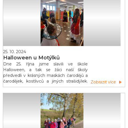
ostatním! Koledníci Tříkrálové sbírky jsou
skuteční kr&aa
25. 10. 2024
Halloween u Motýlků
Dne 25. října jsme slavili ve škole
Halloween, a tak se žáci naší školy
předvedli v krásných maskách čarodějů a
čarodějek, kostlivců a jiných strašidýlek.
Zobrazit více
Hlavním úkolem školního dopoledne bylo
projít strašidelnou stezku plnou úkolů a
her, kterou si pro mladší žáky připravila
strašidla 2. stupně.Stezka vedla pavoučí
sítí, alchymistickou dílnou i kuchyňkou.
Cestou jsme snědli spoustu dobrot a