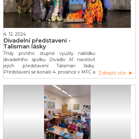
4. 12. 2024
Divadelní představení -
Talisman lásky
Třídy prvního stupně využily nabídku
divadelního spolku Divadlo A1 navštívit
jejich představení Talisman lásky.
Představení se konalo 4. prosince v MFC a
Zobrazit více
bylo pro děti zdarma. Talisman lásky je
pohádka o lásce mezi oddělenými světy -
světem lidí a světem příběhů. Lásku
umožňuje talisman lásky, který ale zlá
čarodějnice ukradla a chtěla ovládnout celý
svět. Talisman lásky se tak rozhodly
zachránit 3 hodné