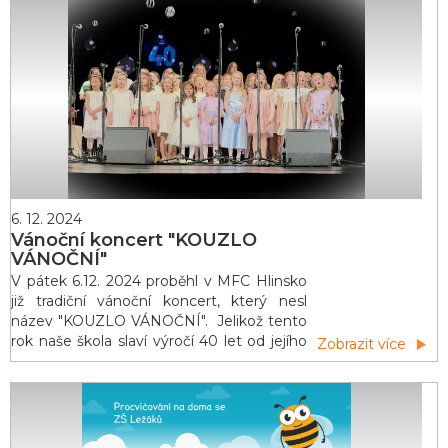
náramně užili. Všem přejeme veselé a
pohodové Vánoce. Motýlci
6. 12. 2024
Vánoční koncert "KOUZLO
VÁNOČNÍ"
V pátek 6.12. 2024 proběhl v MFC Hlinsko
již tradiční vánoční koncert, který nesl
název "KOUZLO VÁNOČNÍ". Jelikož tento
rok naše škola slaví výročí 40 let od jejího
Zobrazit více
založení, byl koncert slavnostně zahájen
fanfárou "Te deum" (autor Marc-Antoine
Charpentier). Po jeho zahájení dostal slovo
pan ředitel Tomáš Louda, který vyzval na
podium bývalé ředitelky školy. Po