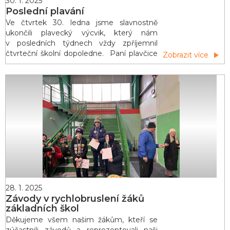
30. 1. 2025
Poslední plavání
Ve čtvrtek 30. ledna jsme slavnostně
ukončili plavecký výcvik, který nám
v posledních týdnech vždy zpříjemnil
čtvrteční školní dopoledne. Paní plavčice
Zobrazit více
nás zkoušely z toho, co jsme se během
výcviku učili: splývání, skok do vody,
plavecké styly… Většina z nás jsme už
šikovní plavci, někdo z nás se ještě
pohybuje ve vodě s pomocí plaveckých
pomůcek, ale pokrok jsme udělali
28. 1. 2025
Závody v rychlobruslení žáků
základních škol
Děkujeme všem našim žákům, kteří se