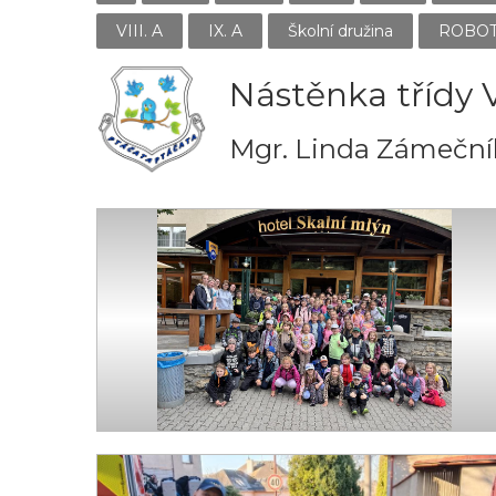
VIII. A
IX. A
Školní družina
ROBO
Nástěnka třídy V
Mgr. Linda Zámeční