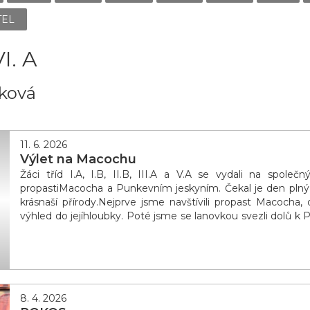
TEL
I. A
ková
11. 6. 2026
Výlet na Macochu
Žáci tříd I.A, I.B, II.B, III.A a V.A se vydali na spole
propastiMacocha a Punkevním jeskyním. Čekal je den plný 
krásnaší přírody.Nejprve jsme navštívili propast Macocha
výhled do jejíhloubky. Poté jsme se lanovkou svezli dolů 
jízda bylapro děti velkým
8. 4. 2026