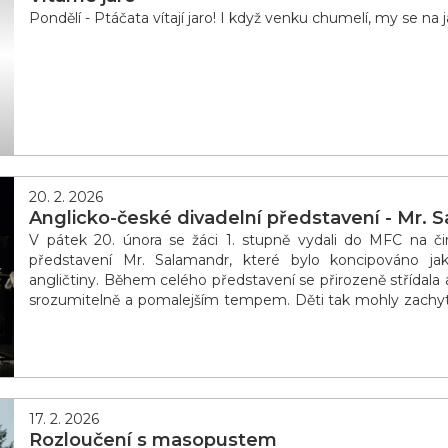
Pondělí - Ptáčata vítají jaro! I když venku chumelí, my se na 
20. 2. 2026
Anglicko-české divadelní představení - Mr. 
V pátek 20. února se žáci 1. stupně vydali do MFC na čin
představení Mr. Salamandr, které bylo koncipováno 
angličtiny. Během celého představení se přirozeně střídala an
srozumitelně a pomalejším tempem. Děti tak mohly zachytit ř
z hodin angličtiny. Výrazy, které jim byly no
17. 2. 2026
Rozloučení s masopustem