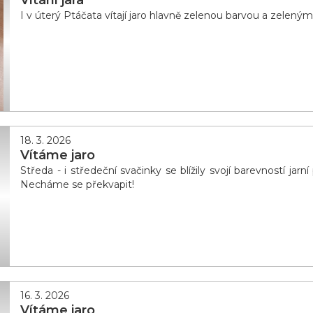
Vítání jara
I v úterý Ptáčata vítají jaro hlavně zelenou barvou a zeleným
18. 3. 2026
Vítáme jaro
Středa - i středeční svačinky se blížily svojí barevností jar
Necháme se překvapit!
16. 3. 2026
Vítáme jaro