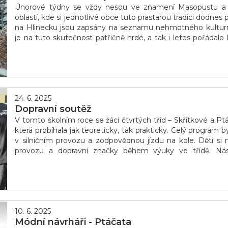
Únorové týdny se vždy nesou ve znamení Masopustu a
oblastí, kde si jednotlivé obce tuto prastarou tradici dodne
na Hlinecku jsou zapsány na seznamu nehmotného kulturn
je na tuto skutečnost patřičně hrdé, a tak i letos poř
Na letošní průvod zavítalo přes 1000 dětí z hlineckých škole
24. 6. 2025
Dopravní soutěž
V tomto školním roce se žáci čtvrtých tříd – Skřítkové a Ptá
která probíhala jak teoreticky, tak prakticky. Celý progra
v silničním provozu a zodpovědnou jízdu na kole. Děti si nej
provozu a dopravní značky během výuky ve třídě. Násl
písemném testu.
10. 6. 2025
Módní návrháři - Ptáčata