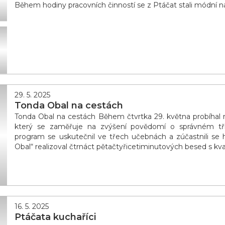
Během hodiny pracovních činností se z Ptáčat stali módní ná
29. 5. 2025
Tonda Obal na cestách
Tonda Obal na cestách Během čtvrtka 29. května probíhal n
který se zaměřuje na zvýšení povědomí o správném tří
program se uskutečnil ve třech učebnách a zúčastnili se ho
Obal“ realizoval čtrnáct pětačtyřicetiminutových besed s kva
16. 5. 2025
Ptáčata kuchaříci