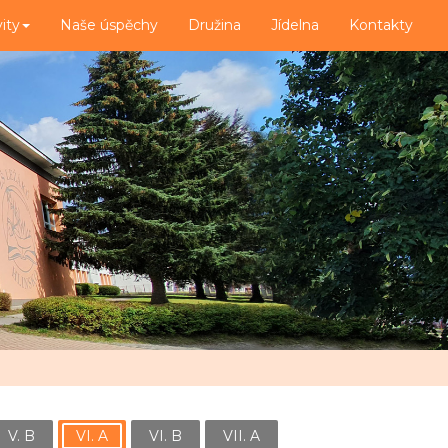
vity
Naše úspěchy
Družina
Jídelna
Kontakty
V. B
VI. A
VI. B
VII. A