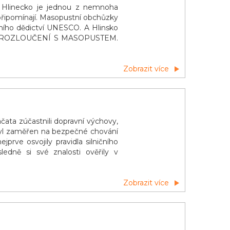
 Hlinecko je jednou z nemnoha
s připomínají. Masopustní obchůzky
ího dědictví UNESCO. A Hlinsko
ádalo ROZLOUČENÍ S MASOPUSTEM.
k a škol v pestrobare
Zobrazit více
čata zúčastnili dopravní výchovy,
m byl zaměřen na bezpečné chování
prve osvojily pravidla silničního
edně si své znalosti ověřily v
Zobrazit více