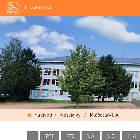
Ležákovka
na úvod
/
Nástěnky
/
Ptáčata(VI. A)
PT1
PT2
1. A
1. B
II. A