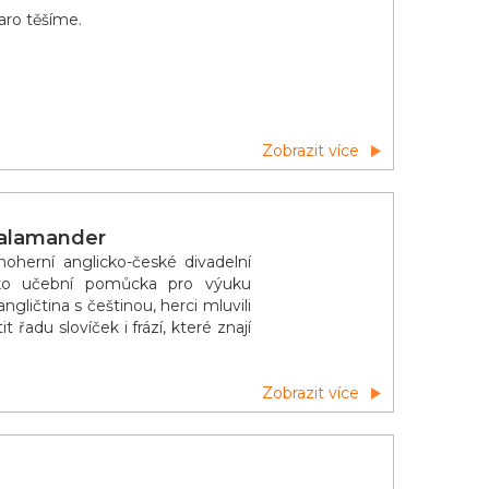
jaro těšíme.
Zobrazit více
Salamander
oherní anglicko-české divadelní
jako učební pomůcka pro výuku
gličtina s češtinou, herci mluvili
adu slovíček i frází, které znají
Zobrazit více