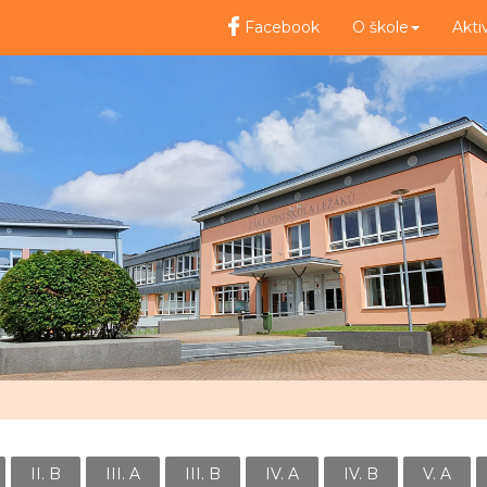
Facebook
O škole
Akti
II. B
III. A
III. B
IV. A
IV. B
V. A