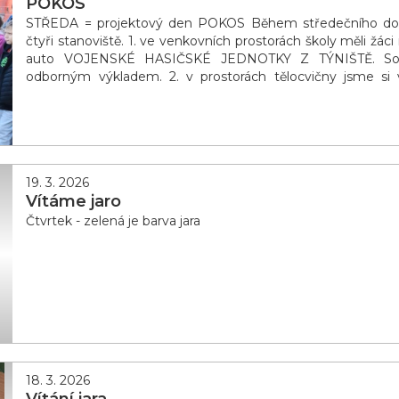
POKOS
STŘEDA = projektový den POKOS Během středečního dopo
čtyři stanoviště. 1. ve venkovních prostorách školy měli žác
auto VOJENSKÉ HASIČSKÉ JEDNOTKY Z TÝNIŠTĚ. Souč
odborným výkladem. 2. v prostorách tělocvičny jsme s
ČESKÉ REPUBLIKY, doplněnou o různé dotazy a odpov�
19. 3. 2026
Vítáme jaro
Čtvrtek - zelená je barva jara
18. 3. 2026