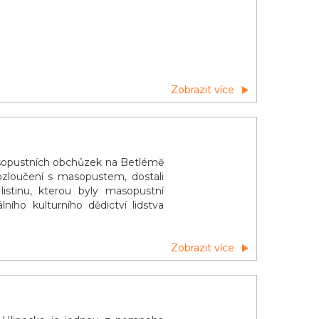
Zobrazit více
masopustních obchůzek na Betlémě
ozloučení s masopustem, dostali
istinu, kterou byly masopustní
ího kulturního dědictví lidstva
sme zhlédnout dobové video z
Zobrazit více