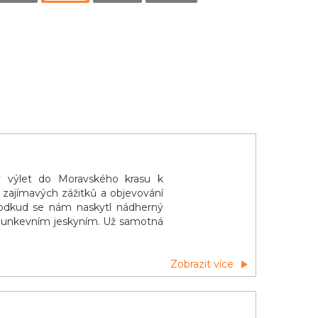
čný výlet do Moravského krasu k
zajímavých zážitků a objevování
, odkud se nám naskytl nádherný
k Punkevním jeskyním. Už samotná
Zobrazit více