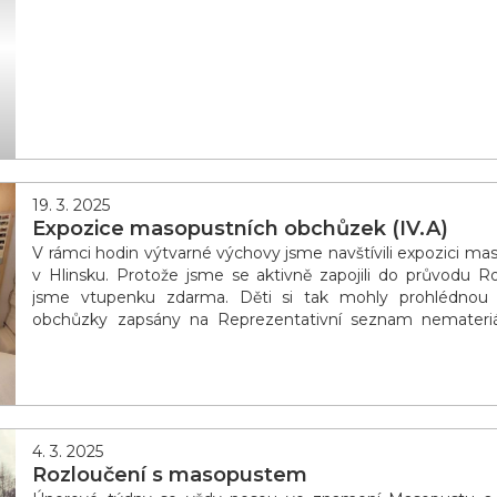
19. 3. 2025
Expozice masopustních obchůzek (IV.A)
V rámci hodin výtvarné výchovy jsme navštívili expozici 
v Hlinsku. Protože jsme se aktivně zapojili do průvodu R
jsme vtupenku zdarma. Děti si tak mohly prohlédnou l
obchůzky zapsány na Reprezentativní seznam nemateriáln
UNESCO. K vidění byly i masopustní masky. Mohli j
masopustní o
4. 3. 2025
Rozloučení s masopustem