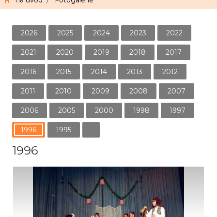
na úvod
/
Fotogalerie
2026
2025
2024
2023
2022
2021
2020
2019
2018
2017
2016
2015
2014
2013
2012
2011
2010
2009
2008
2007
2006
2005
2000
1998
1997
1996
1995
1996