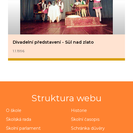
Divadelní představení - Sůl nad zlato
1.1.1996
Struktura webu
O škole
Historie
Školská rada
Školní časopis
Školní parlament
Schránka důvěry