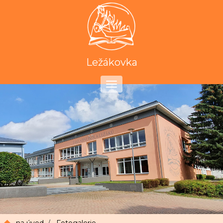
Ležákovka
Toggle
navigation