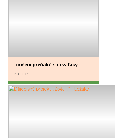
Loučení prvňáků s deváťáky
25.6.2015