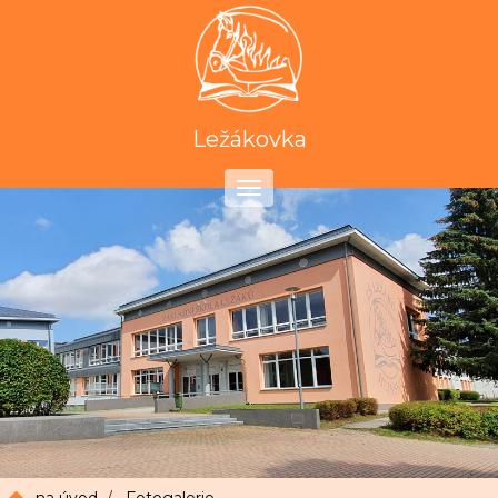
Ležákovka
Toggle
navigation