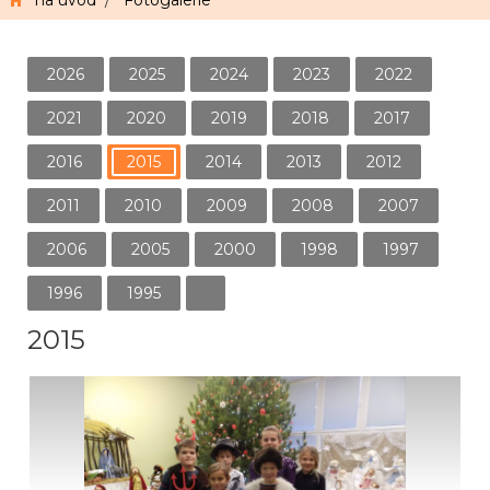
na úvod
/
Fotogalerie
2026
2025
2024
2023
2022
2021
2020
2019
2018
2017
2016
2015
2014
2013
2012
2011
2010
2009
2008
2007
2006
2005
2000
1998
1997
1996
1995
2015