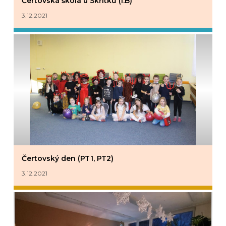
Čertovská škola u Skřítků (I.B)
3.12.2021
Čertovský den (PT1, PT2)
3.12.2021