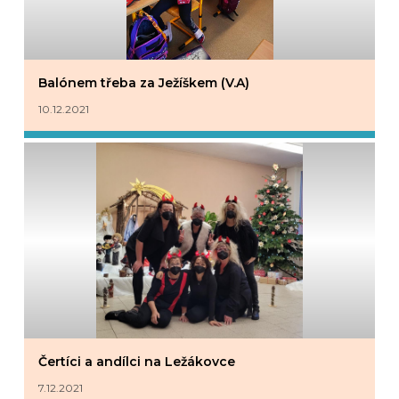
Balónem třeba za Ježíškem (V.A)
10.12.2021
Čertíci a andílci na Ležákovce
7.12.2021