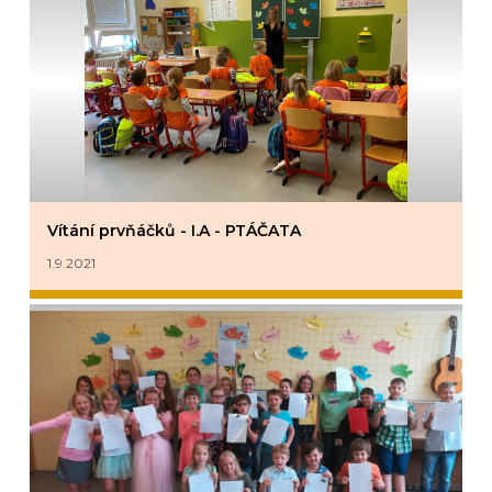
Vítání prvňáčků - I.A - PTÁČATA
1.9.2021