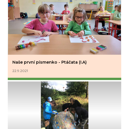
Naše první písmenko - Ptáčata (I.A)
22.9.2021