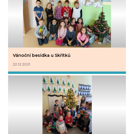
Vánoční besídka u Skřítků
22.12.2021