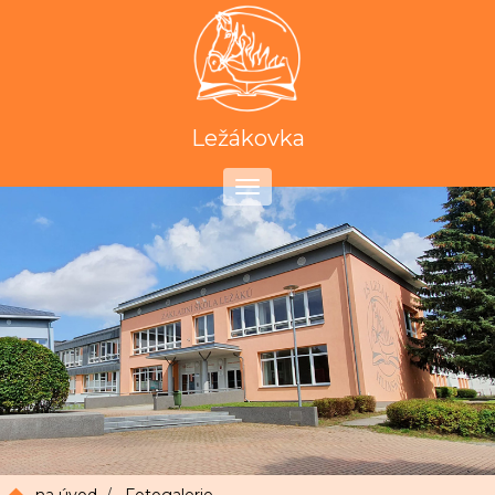
Ležákovka
Toggle
navigation