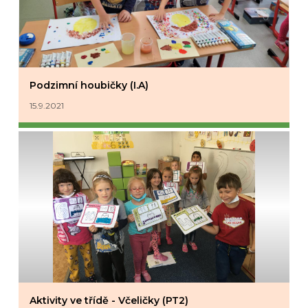
Podzimní houbičky (I.A)
15.9.2021
Aktivity ve třídě - Včeličky (PT2)