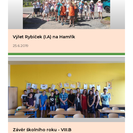
Výlet Rybiček (I.A) na Hamřík
25.6.2019
Závěr školního roku - VIII.B