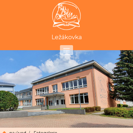
Ležákovka
Toggle
navigation