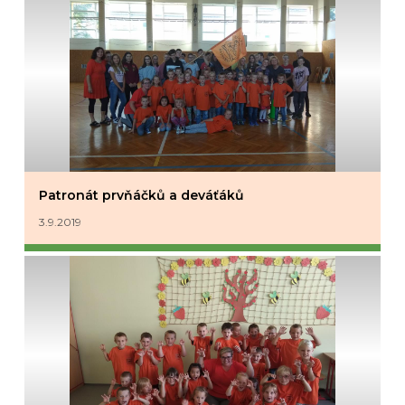
Patronát prvňáčků a deváťáků
3.9.2019