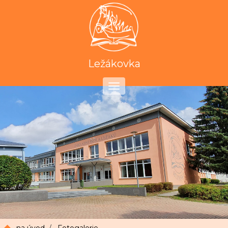
Ležákovka
Toggle
navigation