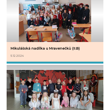
Mikulášská nadílka u Mravenečků (II.B)
5.12.2024