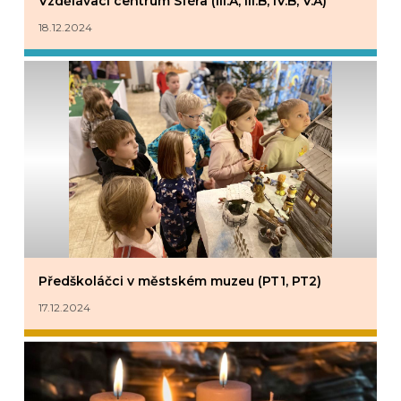
Vzdělávací centrum Sféra (III.A, III.B, IV.B, V.A)
18.12.2024
Předškoláčci v městském muzeu (PT1, PT2)
17.12.2024