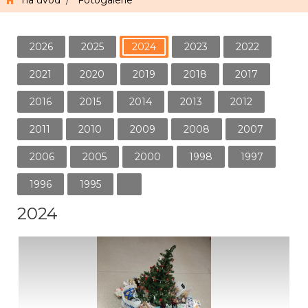
na úvod
/
Fotogalerie
2026
2025
2024
2023
2022
2021
2020
2019
2018
2017
2016
2015
2014
2013
2012
2011
2010
2009
2008
2007
2006
2005
2000
1998
1997
1996
1995
2024