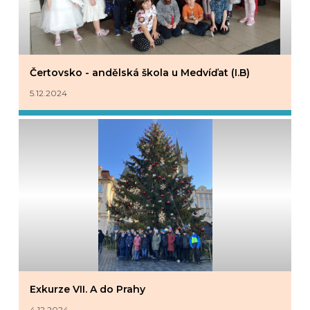
Čertovsko - andělská škola u Medvíďat (I.B)
5.12.2024
Exkurze VII. A do Prahy
4.12.2024