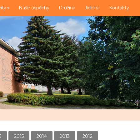
vity
Naše úspěchy
Družina
Jídelna
Kontakty
6
2015
2014
2013
2012