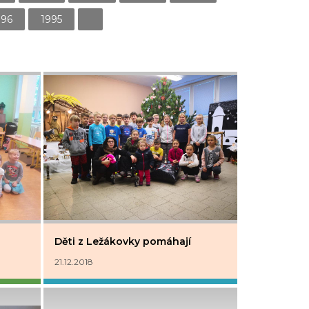
996
1995
Děti z Ležákovky pomáhají
21.12.2018