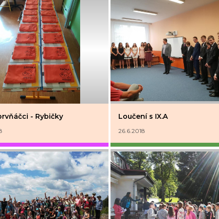
prvňáčci - Rybičky
Loučení s IX.A
8
26.6.2018