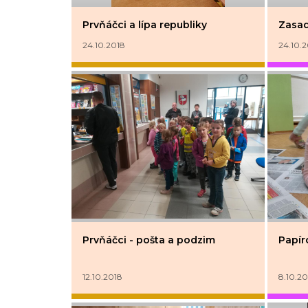
Prvňáčci a lípa republiky
Zasad
24.10.2018
24.10.
Prvňáčci - pošta a podzim
Papír
12.10.2018
8.10.20