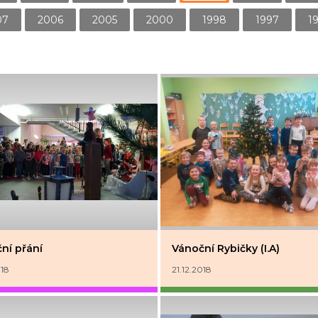
07
2006
2005
2000
1998
1997
1
ní přání
Vánoční Rybičky (I.A)
018
21.12.2018