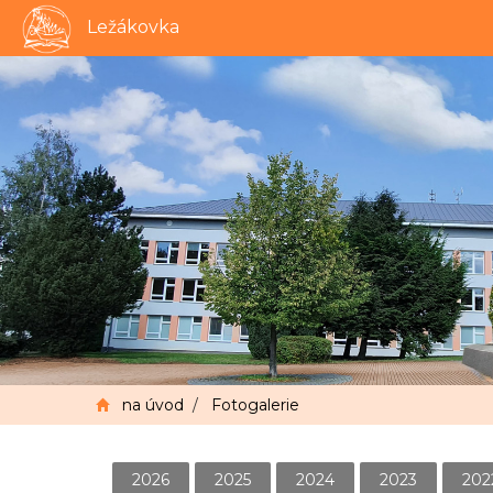
Ležákovka
na úvod
/
Fotogalerie
2026
2025
2024
2023
202