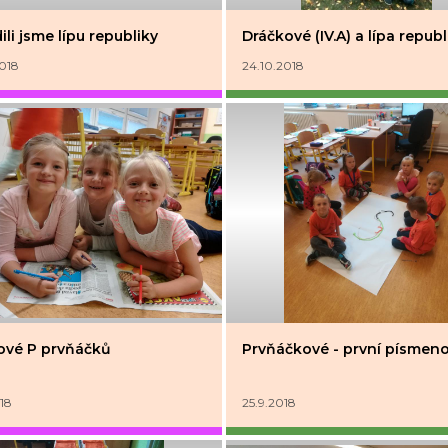
ili jsme lípu republiky
Dráčkové (IV.A) a lípa republ
2018
24.10.2018
ové P prvňáčků
Prvňáčkové - první písmeno
18
25.9.2018