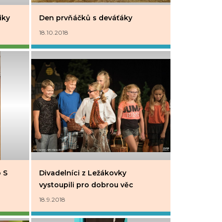
iky
Den prvňáčků s deváťáky
18.10.2018
 S
Divadelníci z Ležákovky
vystoupili pro dobrou věc
18.9.2018