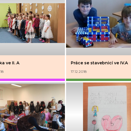
a ve II. A
Práce se stavebnicí ve IV.A
018
17.12.2018