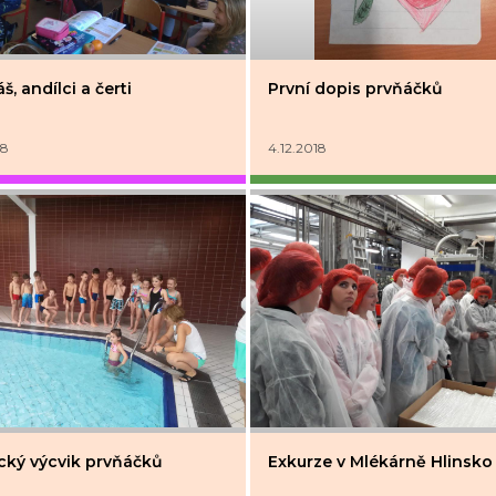
š, andílci a čerti
První dopis prvňáčků
18
4.12.2018
cký výcvik prvňáčků
Exkurze v Mlékárně Hlinsko