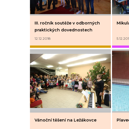
III. ročník soutěže v odborných
Mikulá
praktických dovednostech
12.12.2018
5.12.20
Vánoční těšení na Ležákovce
Plave