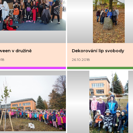
ween v družině
Dekorování lip svobody
018
26.10.2018