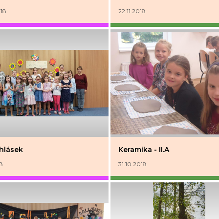
018
22.11.2018
 hlásek
Keramika - II.A
18
31.10.2018