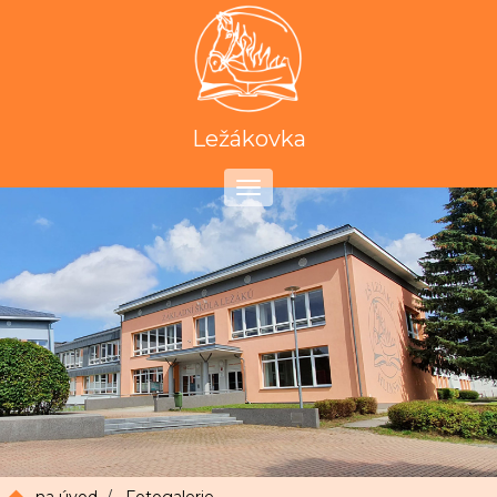
Ležákovka
Toggle
navigation