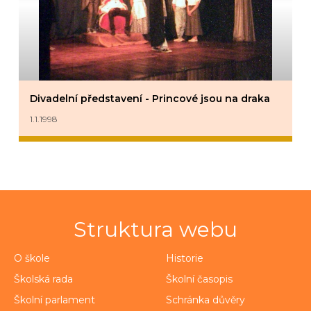
Divadelní představení - Princové jsou na draka
1.1.1998
Struktura webu
O škole
Historie
Školská rada
Školní časopis
Školní parlament
Schránka důvěry